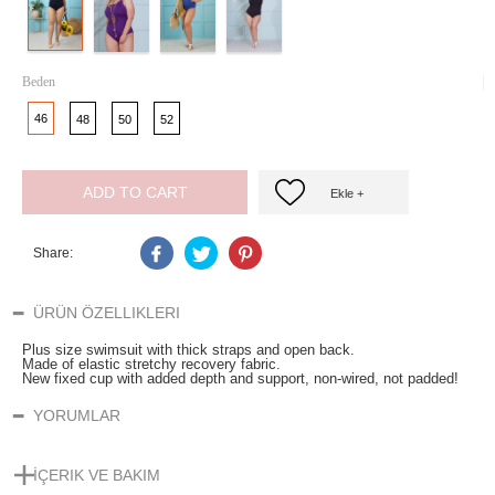
Beden
46
48
50
52
ADD TO CART
Ekle +
Share:
ÜRÜN ÖZELLIKLERI
Plus size swimsuit with thick straps and open back.
Made of elastic stretchy recovery fabric.
New fixed cup with added depth and support, non-wired, not padded!
YORUMLAR
İÇERIK VE BAKIM