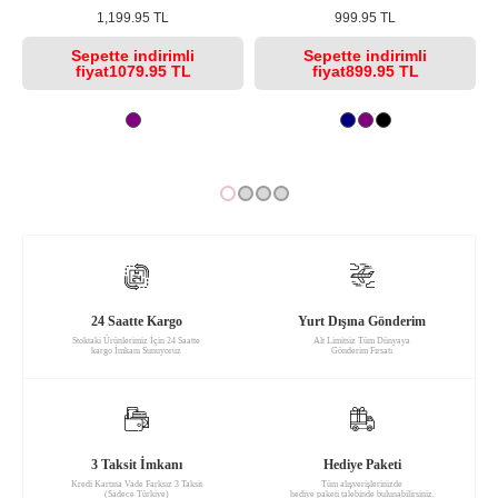
1,199.95 TL
999.95 TL
Sepette
indirimli
Sepette
indirimli
fiyat
1079.95 TL
fiyat
899.95 TL
24 Saatte Kargo
Yurt Dışına Gönderim
Stoktaki Ürünlerimiz İçin 24 Saatte
Alt Limitsiz Tüm Dünyaya
kargo İmkanı Sunuyoruz
Gönderim Fırsatı
3 Taksit İmkanı
Hediye Paketi
Kredi Kartına Vade Farksız 3 Taksit
Tüm alışverişlerinizde
(Sadece Türkiye)
hediye paketi talebinde bulunabilirsiniz.