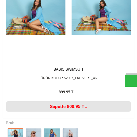
W
h
t
s
a
p
p
D
e
s
e
H
a
t
t
BASIC SWIMSUIT
ÜRÜN KODU :
52907_LACIVERT_46
899.95
TL
Sepette
809.95 TL
Renk