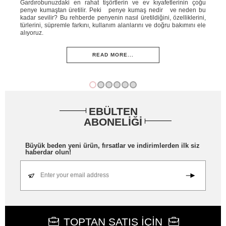
ahat
Gardırobunuzdaki en rahat tişörtlerin ve ev kıyafetlerinin çoğu
Yaz
e ne
penye kumaştan üretilir. Peki penye kumaş nedir ve neden bu
ins
knik
kadar sevilir? Bu rehberde penyenin nasıl üretildiğini, özelliklerini,
ned
ini;
türlerini, süpremle farkını, kullanım alanlarını ve doğru bakımını ele
öze
adım
alıyoruz.
ve 
READ MORE...
EBÜLTEN
ABONELİĞİ
Büyük beden yeni ürün, fırsatlar ve indirimlerden ilk siz
haberdar olun!
Enter your email address
TOPTAN SATIŞ İÇİN