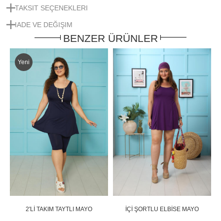
TAKSIT SEÇENEKLERI
IADE VE DEĞIŞIM
BENZER ÜRÜNLER
Yeni
2'Lİ TAKIM TAYTLI MAYO
İÇİ ŞORTLU ELBİSE MAYO