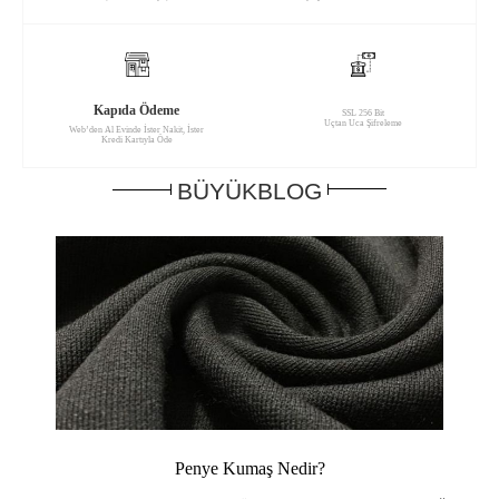
Kapıda Ödeme
SSL 256 Bit
Uçtan Uca Şifreleme
Web’den Al Evinde İster Nakit, İster
Kredi Kartıyla Öde
BÜYÜKBLOG
Penye Kumaş Nedir?