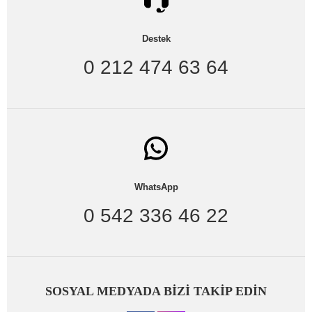
beğeniyle satışa sunulduğunu söylemek gerekir.
Kolları boncuk ve güpür detaylı, sim şerit detaylı, cep
Destek
detaylı, triko, taş detaylı, basic, triko kuşaklı gibi hırka
modellerinin uygun fiyat avantajlarıyla sitemizde satışa
0 212 474 63 64
sunulmaktadır.
Büyük Beden Gömlek, Tunik, Tişört ve Bluz
Siz hanımlara sunduğumuz büyük beden gömlek
modelleri de en çok ilgili gören parçalarımızdandır. Sitemizde
cep kapağı boncuk işlemeli, yakası boncuk işlemeli, çizgi
desenli, klasik, yılan desenli, şerit püsküllü ve daha birçok
farklı özelliğe sahip olan gömlek modelleri bulunmaktadır.
Bunun yanı sıra, işleme detaylı abiye bluzlardan tutun da
kolu sim şeritli bluzlar, kolu organize tül detaylı bluzlar,
WhatsApp
yakası dantel askılı bluzlar ve daha birçok bluz modelleri yer
almaktadır.
0 542 336 46 22
Büyük beden body ve t-shirt
modelleri ise bilhassa yaz
aylarında bayanların favorisi konumundadır. Yakası dantel
body, yakası ve etek ucu dantel body, yakası dantelli body
tişört, uzun kol basic body, baskılı t-shirt gibi farklı modellerin
bu kategoride sizlerin beğenisine sunulmuştur. Tüm bunlara
ek olarak, büyük beden üst giyim kategorimizde ikili tunik
SOSYAL MEDYADA BİZİ TAKİP EDİN
takımları ve ikili bluz takımlarını bulabilirsiniz.
Büyük beden elbise
modelleri için hiç düşünmeden sitemizi