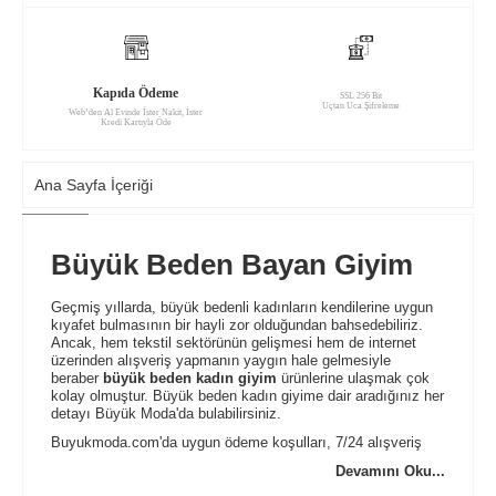
Kapıda Ödeme
SSL 256 Bit
Uçtan Uca Şifreleme
Web’den Al Evinde İster Nakit, İster
Kredi Kartıyla Öde
Ana Sayfa İçeriği
Büyük Beden Bayan Giyim
Geçmiş yıllarda, büyük bedenli kadınların kendilerine uygun
kıyafet bulmasının bir hayli zor olduğundan bahsedebiliriz.
Ancak, hem tekstil sektörünün gelişmesi hem de internet
üzerinden alışveriş yapmanın yaygın hale gelmesiyle
beraber
büyük beden kadın giyim
ürünlerine ulaşmak çok
kolay olmuştur. Büyük beden kadın giyime dair aradığınız her
detayı Büyük Moda'da bulabilirsiniz.
Buyukmoda.com'da uygun ödeme koşulları, 7/24 alışveriş
yapabilme olanakları, müşterileri ürünler hakkında
Devamını Oku...
bilgilendirme bültenleri, hızlı teslimat seçenekleri, WhatsApp
ve mail yoluyla hızlı iletişim kurabilme gibi fırsatları siz