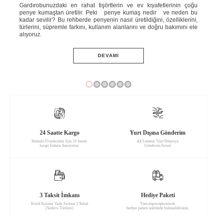
ahat
Gardırobunuzdaki en rahat tişörtlerin ve ev kıyafetlerinin çoğu
Yaz
e ne
penye kumaştan üretilir. Peki penye kumaş nedir ve neden bu
ins
knik
kadar sevilir? Bu rehberde penyenin nasıl üretildiğini, özelliklerini,
ned
ini;
türlerini, süpremle farkını, kullanım alanlarını ve doğru bakımını ele
öze
adım
alıyoruz.
ve 
DEVAMI
24 Saatte Kargo
Yurt Dışına Gönderim
Stoktaki Ürünlerimiz İçin 24 Saatte
Alt Limitsiz Tüm Dünyaya
kargo İmkanı Sunuyoruz
Gönderim Fırsatı
3 Taksit İmkanı
Hediye Paketi
Kredi Kartına Vade Farksız 3 Taksit
Tüm alışverişlerinizde
(Sadece Türkiye)
hediye paketi talebinde bulunabilirsiniz.