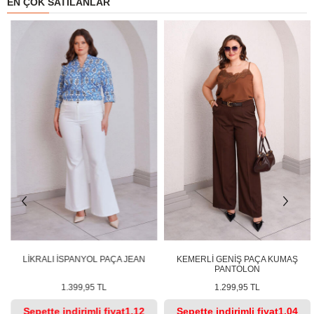
EN ÇOK SATILANLAR
LİKRALI İSPANYOL PAÇA JEAN
KEMERLİ GENİŞ PAÇA KUMAŞ
PANTOLON
1.399,95 TL
1.299,95 TL
Sepette
indirimli fiyat
1.12
Sepette
indirimli fiyat
1.04