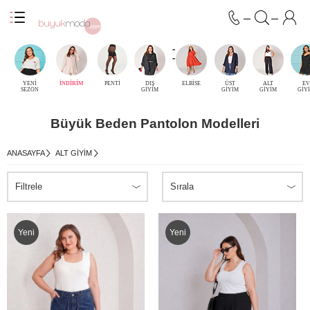
-
-
YENİ
İNDİRİM
PENTİ
DIŞ
ELBİSE
ÜST
ALT
EV
SEZON
GİYİM
GİYİM
GİYİM
GİY
Büyük Beden Pantolon Modelleri
ANASAYFA
ALT GIYIM
Filtrele
Sırala
Yeni
Yeni