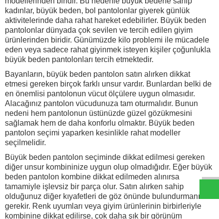
modellerinden biridir. Bu nedenle büyük bedene sahip
kadınlar, büyük beden, bol pantolonlar giyerek günlük
aktivitelerinde daha rahat hareket edebilirler. Büyük beden
pantolonlar dünyada çok sevilen ve tercih edilen giyim
ürünlerinden biridir. Günümüzde kilo problemi ile mücadele
eden veya sadece rahat giyinmek isteyen kişiler çoğunlukla
büyük beden pantolonları tercih etmektedir.
Bayanların, büyük beden pantolon satın alırken dikkat
etmesi gereken birçok farklı unsur vardır. Bunlardan belki de
en önemlisi pantolonun vücut ölçülere uygun olmasıdır.
Alacağınız pantolon vücudunuza tam oturmalıdır. Bunun
nedeni hem pantolonun üstünüzde güzel gözükmesini
sağlamak hem de daha konforlu olmaktır. Büyük beden
pantolon seçimi yaparken kesinlikle rahat modeller
seçilmelidir.
W
h
t
s
a
p
p
D
e
s
e
H
a
t
t
Büyük beden pantolon
seçiminde dikkat edilmesi gereken
diğer unsur kombininize uygun olup olmadığıdır. Eğer büyük
beden pantolon kombine dikkat edilmeden alınırsa
tamamiyle işlevsiz bir parça olur. Satın alırken sahip
olduğunuz diğer kıyafetleri de göz önünde bulundurmanız
gerekir. Renk uyumları veya giyim ürünlerinin birbirleriyle
kombinine dikkat edilirse, çok daha şık bir görünüm