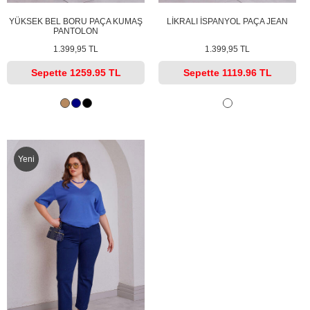
YÜKSEK BEL BORU PAÇA KUMAŞ
LİKRALI İSPANYOL PAÇA JEAN
PANTOLON
1.399,95 TL
1.399,95 TL
Sepette
1259.95 TL
Sepette
1119.96 TL
Yeni