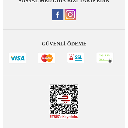
SOSYAL MEDYADA BİZİ TAKİP EDİN
GÜVENLİ ÖDEME