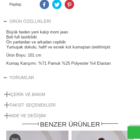
Paylaş:
ÜRÜN ÖZELLIKLERI
Büyük beden yeni kalıp mom jean.
Beli full lastiklidir.
Ön yanlardan ve arkadan ceplidir.
Yumuşak dokulu, hafif ve esnek kot kumaştan üretilmiştir.
Ürün Boyu: 101 cm
Kumaş Karışımı: %71 Pamuk %25 Polyester %4 Elastan
YORUMLAR
İÇERIK VE BAKIM
TAKSIT SEÇENEKLERI
W
h
t
s
a
p
p
D
e
s
e
H
a
t
t
IADE VE DEĞIŞIM
BENZER ÜRÜNLER
Yeni