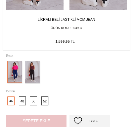
LİKRALI BELİ LASTİKLİ MOM JEAN
ÜRÜN KODU :
64994
1.599,95
TL
Renk
Beden
46
48
50
52
SEPETE EKLE
Ekle +