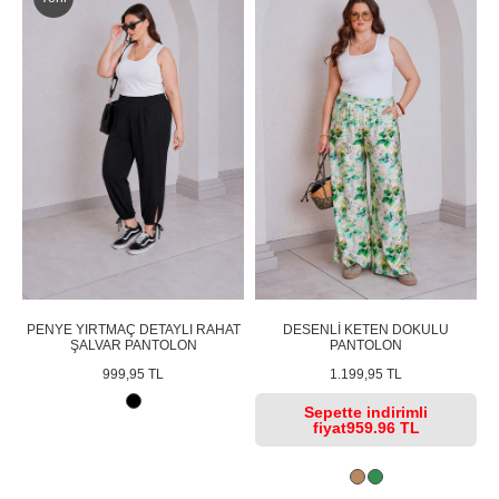
PENYE YIRTMAÇ DETAYLI RAHAT
DESENLİ KETEN DOKULU
ŞALVAR PANTOLON
PANTOLON
999,95 TL
1.199,95 TL
Sepette
indirimli
fiyat
959.96 TL