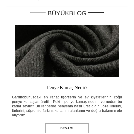
BÜYÜKBLOG
Penye Kumaş Nedir?
ahat
Gardırobunuzdaki en rahat tişörtlerin ve ev kıyafetlerinin çoğu
Yaz
e ne
penye kumaştan üretilir. Peki penye kumaş nedir ve neden bu
ins
knik
kadar sevilir? Bu rehberde penyenin nasıl üretildiğini, özelliklerini,
ned
ini;
türlerini, süpremle farkını, kullanım alanlarını ve doğru bakımını ele
öze
adım
alıyoruz.
ve 
DEVAMI