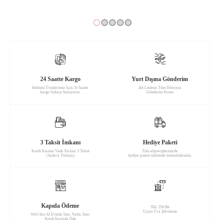
24 Saatte Kargo
Yurt Dışına Gönderim
Stoktaki Ürünlerimiz İçin 24 Saatte
Alt Limitsiz Tüm Dünyaya
kargo İmkanı Sunuyoruz
Gönderim Fırsatı
3 Taksit İmkanı
Hediye Paketi
Kredi Kartına Vade Farksız 3 Taksit
Tüm alışverişlerinizde
(Sadece Türkiye)
hediye paketi talebinde bulunabilirsiniz.
Kapıda Ödeme
SSL 256 Bit
Uçtan Uca Şifreleme
Web’den Al Evinde İster Nakit, İster
Kredi Kartıyla Öde