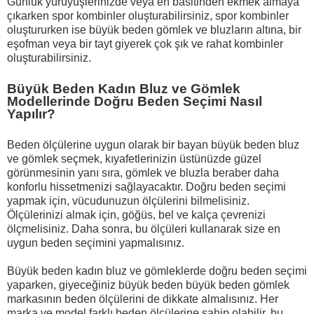
Günlük yürüyüşlerinizde veya en basitinden ekmek almaya
çıkarken spor kombinler oluşturabilirsiniz, spor kombinler
oluştururken ise büyük beden gömlek ve bluzların altına, bir
eşofman veya bir tayt giyerek çok şık ve rahat kombinler
oluşturabilirsiniz.
Büyük Beden Kadın Bluz ve Gömlek
Modellerinde Doğru Beden Seçimi Nasıl
Yapılır?
Beden ölçülerine uygun olarak bir bayan büyük beden bluz
ve gömlek seçmek, kıyafetlerinizin üstünüzde güzel
görünmesinin yanı sıra, gömlek ve bluzla beraber daha
konforlu hissetmenizi sağlayacaktır. Doğru beden seçimi
yapmak için, vücudunuzun ölçülerini bilmelisiniz.
Ölçülerinizi almak için, göğüs, bel ve kalça çevrenizi
ölçmelisiniz. Daha sonra, bu ölçüleri kullanarak size en
uygun beden seçimini yapmalısınız.
Büyük beden kadın bluz ve gömleklerde doğru beden seçimi
yaparken, giyeceğiniz büyük beden büyük beden gömlek
markasının beden ölçülerini de dikkate almalısınız. Her
marka ve model farklı beden ölçülerine sahip olabilir, bu