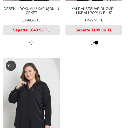
DESENLİ DÖKÜMLÜ KAPÜŞONLU
KALP AKSESUAR DÜĞMELİ
CEKET
LİKRALI POPLİN BLUZ
1.499,95 TL
1.499,95 TL
Sepette
1049.96 TL
Sepette
1199.96 TL
Yeni