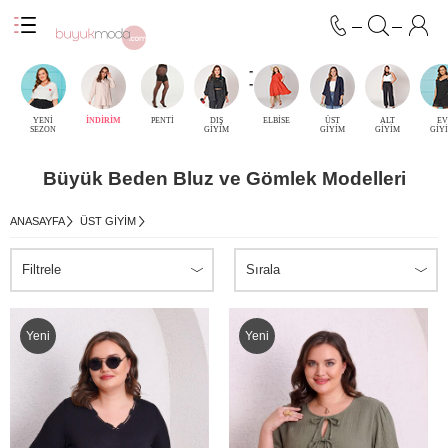
-
-
YENİ
İNDİRİM
PENTİ
DIŞ
ELBİSE
ÜST
ALT
EV
SEZON
GİYİM
GİYİM
GİYİM
GİY
Büyük Beden Bluz ve Gömlek Modelleri
ANASAYFA
ÜST GIYIM
Filtrele
Sırala
Yeni
Yeni