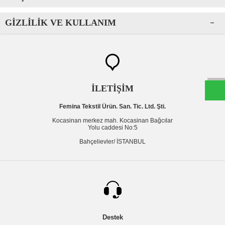
GIZLILIK VE KULLANIM
W
h
t
s
a
p
p
D
e
s
e
H
a
t
t
İLETİŞİM
Femina Tekstil Ürün. San. Tic. Ltd. Şti.
Kocasinan merkez mah. Kocasinan Bağcılar
Yolu caddesi No:5
Bahçelievler/ İSTANBUL
Destek