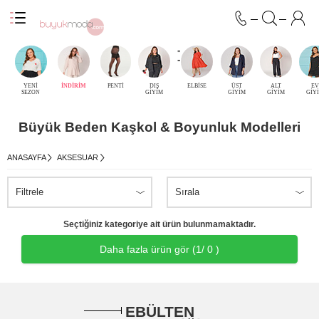
-
-
YENİ
İNDİRİM
PENTİ
DIŞ
ELBİSE
ÜST
ALT
EV
SEZON
GİYİM
GİYİM
GİYİM
GİY
Büyük Beden Kaşkol & Boyunluk Modelleri
ANASAYFA
AKSESUAR
Filtrele
Sırala
Seçtiğiniz kategoriye ait ürün bulunmamaktadır.
Daha fazla ürün gör (
1
/ 0 )
EBÜLTEN