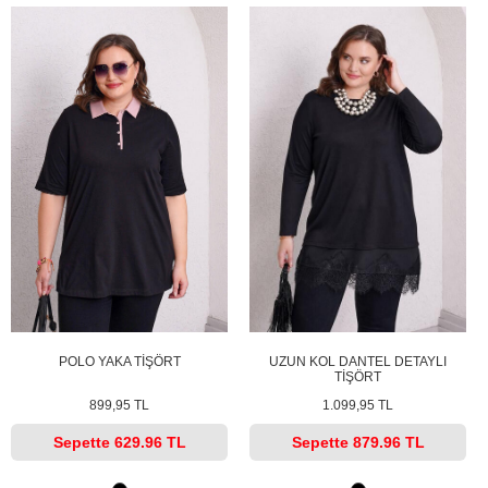
POLO YAKA TİŞÖRT
UZUN KOL DANTEL DETAYLI
TİŞÖRT
899,95 TL
1.099,95 TL
Sepette
629.96 TL
Sepette
879.96 TL