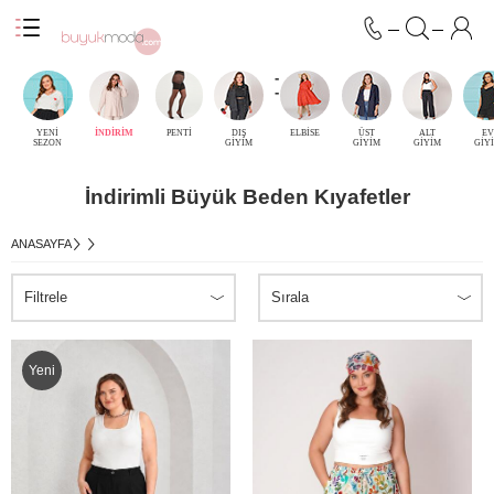
-
-
YENİ
İNDİRİM
PENTİ
DIŞ
ELBİSE
ÜST
ALT
EV
SEZON
GİYİM
GİYİM
GİYİM
GİY
İndirimli Büyük Beden Kıyafetler
ANASAYFA
Filtrele
Sırala
Yeni