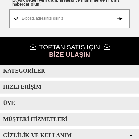
Büyük beden yeni ürün, fırsatlar ve indirimlerden ilk siz
haberdar olun!
E-posta adresinizi giriniz.
TOPTAN SATIŞ İÇİN
BİZE ULAŞIN
KATEGORILER
HIZLI ERIŞIM
ÜYE
MÜŞTERI HIZMETLERI
GIZLILIK VE KULLANIM