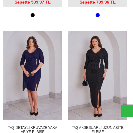
Sepette
539.97 TL
Sepette
799.96 TL
W
h
t
s
a
p
p
D
e
s
e
H
a
t
t
TAŞ DETAYLI KRUVAZE YAKA
TAŞ AKSESUARLI UZUN ABİYE
ABİYE ELBİSE
ELBİSE