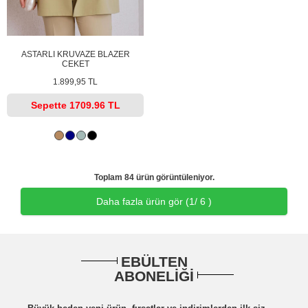
ASTARLI KRUVAZE BLAZER
CEKET
1.899,95 TL
Sepette
1709.96 TL
Toplam 84 ürün görüntüleniyor.
Daha fazla ürün gör (
1
/ 6 )
EBÜLTEN
ABONELİĞİ