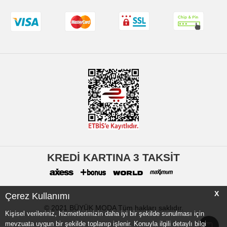
KREDİ KARTINA 3 TAKSİT
X
Çerez Kullanımı
© 2021 BÜYÜK MODA Tüm hakları saklıdır.
Kişisel verileriniz, hizmetlerimizin daha iyi bir şekilde sunulması için
mevzuata uygun bir şekilde toplanıp işlenir. Konuyla ilgili detaylı bilgi