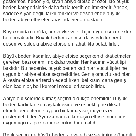
göstermesi nedeniyle, siyah abiye elbiseler özellikle büyük
beden kategorisinde daha fazla tercih edilmektedir. Ancak,
sadece siyah değil, farklı renkler ve desenler de büyük
beden abiye elbiseleri arasında yer almaktadır.
Buyukmoda.com’da, her zevke ve stil için uygun seçenekler
bulunmaktadır. Büyük beden kadınlar da istedikleri renk,
desen ve stildeki abiye elbiseleri rahatlıkla bulabilirler.
Büyük beden kadınlar, abiye elbise seçerken dikkat etmeleri
gereken bazı önemli noktalar vardır. Her kadının vücut tipi
farklıdır. Bu nedenle, büyük beden kadınlar, vücut tiplerine
uygun bir abiye elbise seçmelidirler. Geniş omuzlu kadınlar,
A kesim elbiseleri tercih edebilirken, bel kısmı daha geniş
olan kadınlar, beli kemerli modelleri seçebilirler.
Abiye elbiselerde kumaş seçimi oldukça önemlidir. Büyük
beden kadınlar, kumaş kalitesine ve esnekliğine dikkat
etmeli, bedenlerine uygun bir kumaş seçmeye özen
göstermelidirler. Aynı zamanda, kumaşın elbise modeline
uygunluğu da göz önünde bulundurulmalıdır.
Renk seçimi de büyük beden abiye elbise seçiminde önemli