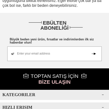
uygunluğuna dikkat etmelisiniz. Eğer elbise çok dar ya da
çok bol ise, farklı bir beden deneyebilirsiniz.
EBÜLTEN
ABONELİĞİ
Büyük beden yeni ürün, fırsatlar ve indirimlerden ilk siz
haberdar olun!
Enter your email address
TOPTAN SATIŞ İÇİN
BİZE ULAŞIN
KATEGORILER
HIZLI ERIŞIM