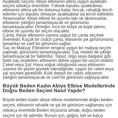
Ayakkabı Seçimi: Abiye elbisenin altına uygun ayakkabı
seçimi oldukça önemlidir. Yüksek topuklu ayakkabılar,
elbisenin altına şık bir dokunuş katar. Ancak, rahatlığı tercih
edenler için topuklu olmayan ayakkabılar da tercih edilebilir.
Aksesuarlar: Abiye elbise ile uyumlu takı ve aksesuarlar,
elbisenin şıklığını tamamlayacak ve görünümü
tamamlayacaktır. Örneğin, ince bir
kolye
ve küpe takımı,
elbise ile uyumlu bir seçim olacaktır.
Çanta: Abiye elbisenin yanına uygun bir çanta seçmek
önemlidir. Küçük bir clutch çanta, elbisenin şık görünümünü
tamamlar ve zarif bir görünüm sağlar.
Saç ve Makyaj: Elbisenin rengine uygun bir makyaj seçimi
yapmak, görünümü tamamlayacaktır. Saç modeli de şıklığı
tamamlayacak bir faktördür. Topuz, örgü veya dalgalar gibi
farklı saç modelleri, elbisenin stiline uygun bir seçim olabilir.
Ceket veya Şal: Hava soğuk olduğunda veya elbisenin
üzerine bir şeyler giymek istendiğinde, uygun bir
ceket
veya
şal seçmek gereklidir. Kürk detaylı bir ceket, elbisenin
şıklığını tamamlayacak ve zarif bir görünüm sağlayacaktır.
Büyük Beden Kadın Abiye Elbise Modellerinde
Doğru Beden Seçimi Nasıl Yapılır?
Büyük beden kadın abiye elbise modellerinde doğru beden
seçimi, elbisenin rahatlık ve şık bir görünüm sağlaması için
oldukça önemlidir.Beden ölçüsünü almak, doğru beden
seçimi için ilk adımdır. Bunun için, göğüs, bel ve kalça