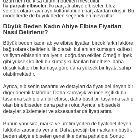
uzun hem de kısa tulum modelleri mevcuttur.
İki parçalı elbiseler
: İki parçalı abiye elbiseler, bluz
ve
etek
olarak ayrı ayrı kullanılabilen parçalardan oluşur. Bu
modellerde de büyük beden seçenekleri mevcuttur.
Büyük Beden Kadın Abiye Elbise Fiyatları
Nasıl Belirlenir?
Büyük beden kadın abiye elbise fiyatları birçok farklı faktöre
bağlı olarak belirlenir. İlk olarak, kullanılan kumaşın kalitesi
ve fiyatı elbisenin maliyetini doğrudan etkiler. Örneğin, ipek
gibi yüksek kaliteli bir kumaş kullanılan bir elbise, daha
düşük kaliteli bir kumaşa göre daha yüksek bir fiyata sahip
olabilmektedir.
Ayrıca, elbisenin tasarımı ve detayları da fiyatı belirleyen bir
diğer önemli faktördür. Daha karmaşık ve ince işçilikli bir
tasarıma sahip olan bir elbise, daha basit bir tasarıma sahip
olan bir elbiseden daha pahalı olur. Ayrıca, elbisedeki
detaylar, süslemeler ve aksesuarlar da fiyatı artırır.
Bunun yanı sıra, marka ve üretim yerleri de fiyatı belirleyen
faktörler arasında yer alır. Daha prestijli bir markanın büyük
beden abiye elbiseleri genellikle daha pahalıdır. Sonuç