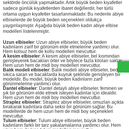
sektörde öncülük yapmaktadır. Artık büyük beden kıyafetler
sadece günlük kıyafetlerden ibaret değillerdir, her türlü
ortama uygun kıyafetler tasarlanmaktadır. Bu nedenle abiye
elbiselerde de büyük beden seçenekleri oldukça
yaygınlaşmıştır. Aşağıda büyük beden kadın abiye elbise
modelleri listelenmiştir.
W
h
t
s
a
p
p
D
e
s
e
H
a
t
t
Uzun elbiseler
: Uzun abiye elbiseler, büyük beden
kadınların zarif bir görünüm elde etmelerine yardımcı olur.
Hem kolsuz hem de kollu modelleri mevcuttur.
A kesim elbiseler
: A kesim abiye elbiseler, bel kısmından
genişleyerek bacakları örter ve böylece fazla kiloları saklar.
Hem uzun hem de midi boy modelleri mevcuttur.
Balık modeli elbiseler
: Balık modeli abiye elbiseler, bedeni
sıkıca saran ve bacaklarda kuyruk şeklinde genişleyen bir
modeldir. Bu model, büyük beden kadınların zarif
görünmelerine yardımcı olur.
Dantel elbiseler
: Dantel detaylı abiye elbiseler, feminen ve
şık bir görünüm elde etmek isteyen kadınlar için idealdir.
Hem uzun hem de midi boy modelleri mevcuttur.
Straplez elbiseler
: Straplez abiye elbiseler, omuzları açıkta
bırakarak kadınlara daha seksi bir görünüm sağlar. Bu
modellerde de hem uzun hem de midi boy seçenekleri
mevcuttur.
Tulum elbiseler
: Tulum abiye elbiseler, büyük beden
kadınların farklı bir tarz yakalamalarına yardımcı olur. Hem