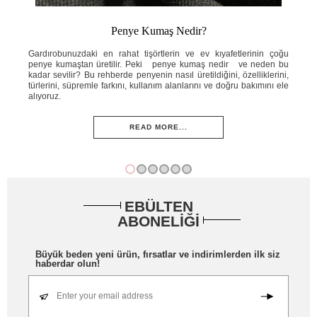
Penye Kumaş Nedir?
ahat
Gardırobunuzdaki en rahat tişörtlerin ve ev kıyafetlerinin çoğu
Yaz
e ne
penye kumaştan üretilir. Peki penye kumaş nedir ve neden bu
ins
knik
kadar sevilir? Bu rehberde penyenin nasıl üretildiğini, özelliklerini,
ned
ini;
türlerini, süpremle farkını, kullanım alanlarını ve doğru bakımını ele
öze
adım
alıyoruz.
ve 
READ MORE...
EBÜLTEN
ABONELİĞİ
Büyük beden yeni ürün, fırsatlar ve indirimlerden ilk siz
haberdar olun!
Enter your email address