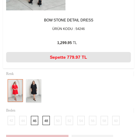
BOW STONE DETAIL DRESS
ÜRÜN KODU :
54246
1,299.95
TL
Sepette
779.97 TL
Renk
Beden
42
44
46
48
50
52
54
56
58
60