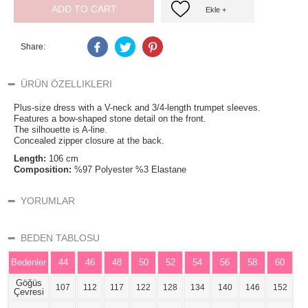
ADD TO CART
Ekle +
Share:
ÜRÜN ÖZELLIKLERI
Plus-size dress with a V-neck and 3/4-length trumpet sleeves.
Features a bow-shaped stone detail on the front.
The silhouette is A-line.
Concealed zipper closure at the back.
Length:
106 cm
Composition:
%97 Polyester %3 Elastane
YORUMLAR
BEDEN TABLOSU
Bedenler
44
46
48
50
52
54
56
58
60
Göğüs
107
112
117
122
128
134
140
146
152
Çevresi