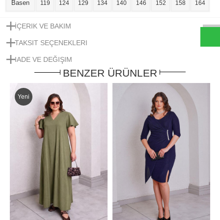
W
h
t
s
a
p
p
D
e
s
e
H
a
t
t
Basen
119
124
129
134
140
146
152
158
164
İÇERIK VE BAKIM
TAKSIT SEÇENEKLERI
IADE VE DEĞIŞIM
BENZER ÜRÜNLER
Yeni