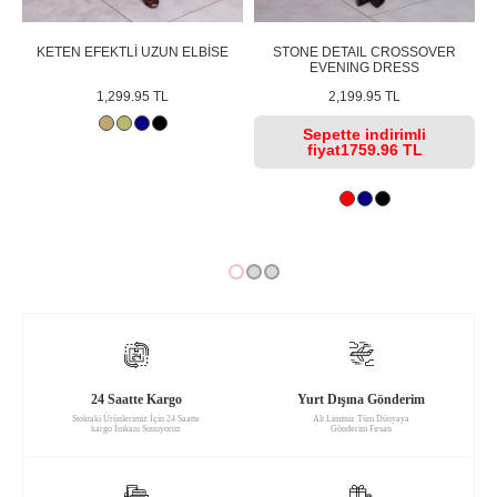
KETEN EFEKTLİ UZUN ELBİSE
STONE DETAIL CROSSOVER
EVENING DRESS
1,299.95 TL
2,199.95 TL
Sepette
indirimli
fiyat
1759.96 TL
24 Saatte Kargo
Yurt Dışına Gönderim
Stoktaki Ürünlerimiz İçin 24 Saatte
Alt Limitsiz Tüm Dünyaya
kargo İmkanı Sunuyoruz
Gönderim Fırsatı