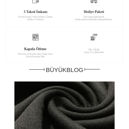
3 Taksit İmkanı
Hediye Paketi
Kredi Kartına Vade Farksız 3 Taksit
Tüm alışverişlerinizde
(Sadece Türkiye)
hediye paketi talebinde bulunabilirsiniz.
Kapıda Ödeme
SSL 256 Bit
Uçtan Uca Şifreleme
Web’den Al Evinde İster Nakit, İster
Kredi Kartıyla Öde
BÜYÜKBLOG