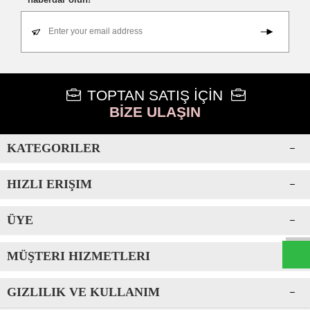
Enter your email address
TOPTAN SATIŞ İÇİN
BİZE ULAŞIN
KATEGORILER
HIZLI ERIŞIM
W
h
t
s
a
p
p
D
e
s
e
H
a
t
t
ÜYE
MÜŞTERI HIZMETLERI
GIZLILIK VE KULLANIM