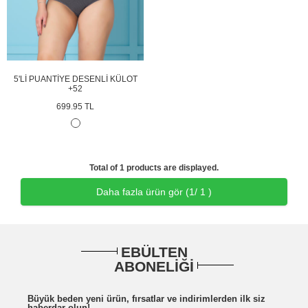
5'Lİ PUANTİYE DESENLİ KÜLOT
+52
699.95 TL
Total of 1 products are displayed.
Daha fazla ürün gör (
1
/ 1 )
EBÜLTEN
ABONELİĞİ
Büyük beden yeni ürün, fırsatlar ve indirimlerden ilk siz
haberdar olun!