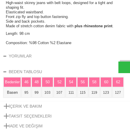
High-waist skinny jeans with belt loops, designed for a tight and
shaping fit.
Elasticated waistband.
Front zip fly and top button fastening.
Side and back pockets.
Made of stretch cotton denim fabric with
plus rhinestone print
.
Length: 98 cm
W
h
t
s
a
p
p
D
e
s
e
H
a
t
t
Composition: %98 Cotton %2 Elastane
YORUMLAR
BEDEN TABLOSU
Bedenler
46
48
50
52
54
56
58
60
62
Basen
95
99
103
107
111
115
119
123
127
İÇERIK VE BAKIM
TAKSIT SEÇENEKLERI
IADE VE DEĞIŞIM