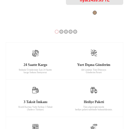
24 Saatte Kargo
Yurt Dışına Gönderim
Stoktaki Ürünlerimiz İçin 24 Saatte
Alt Limitsiz Tüm Dünyaya
kargo İmkanı Sunuyoruz
Gönderim Fırsatı
3 Taksit İmkanı
Hediye Paketi
Kredi Kartına Vade Farksız 3 Taksit
Tüm alışverişlerinizde
(Sadece Türkiye)
hediye paketi talebinde bulunabilirsiniz.