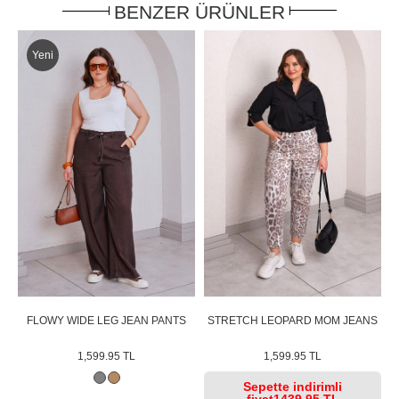
BENZER ÜRÜNLER
Yeni
OM
FLOWY WIDE LEG JEAN PANTS
STRETCH LEOPARD MOM JEANS
1,599.95 TL
1,599.95 TL
Sepette
indirimli
fiyat
1439.95 TL