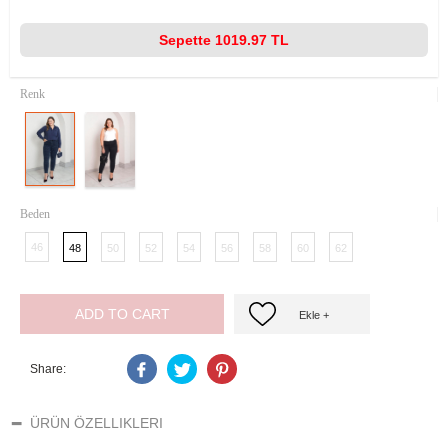
Sepette
1019.97 TL
Renk
Beden
46
48
50
52
54
56
58
60
62
ADD TO CART
Ekle +
Share:
ÜRÜN ÖZELLIKLERI