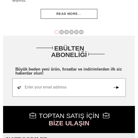
adım
alıyoruz.
ve 
READ MORE...
EBÜLTEN
ABONELİĞİ
Büyük beden yeni ürün, fırsatlar ve indirimlerden ilk siz
haberdar olun!
Enter your email address
TOPTAN SATIŞ İÇİN
BİZE ULAŞIN