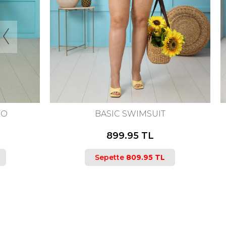
46
48
50
52
46
4
BASIC SWIMSUIT
İÇİ Ş
899.95 TL
Sepette
809.95 TL
Se