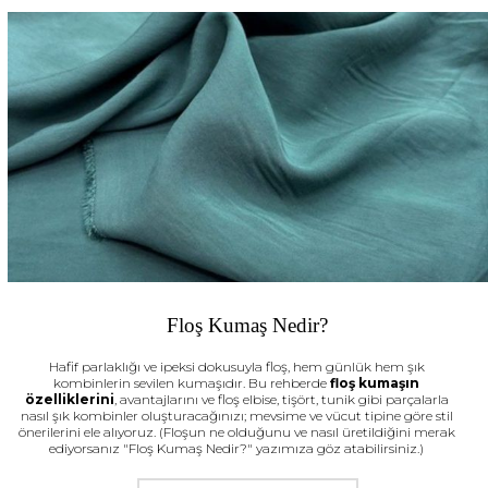
Floş Kumaş Nedir?
Hafif parlaklığı ve ipeksi dokusuyla floş, hem günlük hem şık
kombinlerin sevilen kumaşıdır. Bu rehberde
floş kumaşın
özelliklerini
, avantajlarını ve floş elbise, tişört, tunik gibi parçalarla
nasıl şık kombinler oluşturacağınızı; mevsime ve vücut tipine göre stil
önerilerini ele alıyoruz. (Floşun ne olduğunu ve nasıl üretildiğini merak
ediyorsanız "Floş Kumaş Nedir?" yazımıza göz atabilirsiniz.)