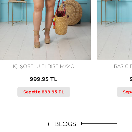
8
50
52
54
58
ORTLU ELBİSE MAYO
BASIC DRESS SWI
999.95 TL
999.95 TL
pette
899.95 TL
Sepette
899.95 
BLOGS