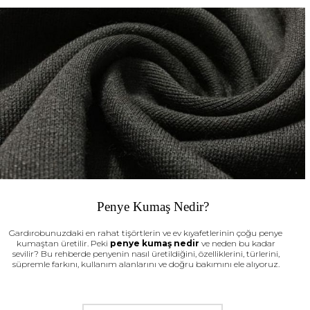
Penye Kumaş Nedir?
Gardırobunuzdaki en rahat tişörtlerin ve ev kıyafetlerinin çoğu penye
kumaştan üretilir. Peki
penye kumaş nedir
ve neden bu kadar
sevilir? Bu rehberde penyenin nasıl üretildiğini, özelliklerini, türlerini,
süpremle farkını, kullanım alanlarını ve doğru bakımını ele alıyoruz.