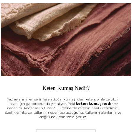
Keten Kumaş Nedir?
Yaz aylarının en serin ve en doğal kumaşı olan keten, binlerce yıldır
insanlığın gardırobunda yer alıyor. Peki
keten kumaş nedir
ve
neden bu kadar serin tutar? Bu rehberde ketenin nasıl üretildiğini,
özelliklerini, avantajlarını, neden buruştuğunu, kullanım alanlarını ve
doğru bakımını ele alıyoruz.