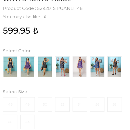
Product Code :
52920_S.PUANLI_46
You may also like
599.95
₺
Select Color
Select Size
46
48
50
52
54
56
58
60
44