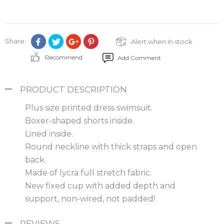
Share:
Alert when in stock
Recommend
Add Comment
PRODUCT DESCRIPTION
Plus size printed dress swimsuit.
Boxer-shaped shorts inside.
Lined inside.
Round neckline with thick straps and open
back.
Made of lycra full stretch fabric.
New fixed cup with added depth and
support, non-wired, not padded!
REVIEWS