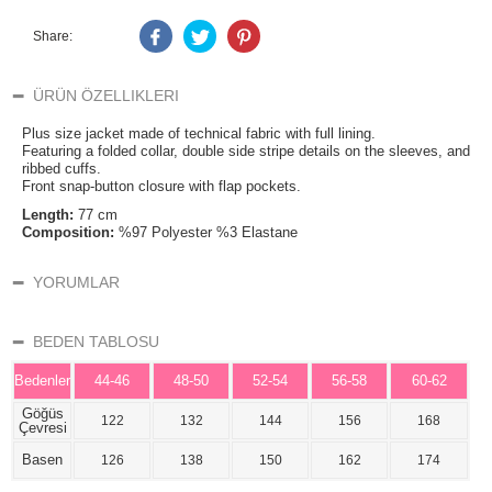
Share:
ÜRÜN ÖZELLIKLERI
Plus size jacket made of technical fabric with full lining.
Featuring a folded collar, double side stripe details on the sleeves, and
ribbed cuffs.
Front snap-button closure with flap pockets.
Length:
77 cm
Composition:
%97 Polyester %3 Elastane
YORUMLAR
BEDEN TABLOSU
Bedenler
44-46
48-50
52-54
56-58
60-62
Göğüs
122
132
144
156
168
Çevresi
Basen
126
138
150
162
174