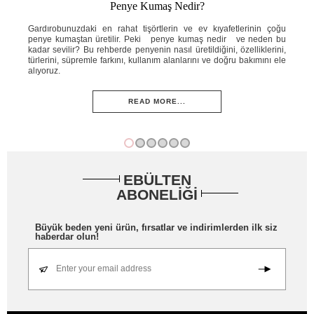
Penye Kumaş Nedir?
ahat
Gardırobunuzdaki en rahat tişörtlerin ve ev kıyafetlerinin çoğu
Yaz
e ne
penye kumaştan üretilir. Peki penye kumaş nedir ve neden bu
ins
knik
kadar sevilir? Bu rehberde penyenin nasıl üretildiğini, özelliklerini,
ned
ini;
türlerini, süpremle farkını, kullanım alanlarını ve doğru bakımını ele
öze
adım
alıyoruz.
ve 
READ MORE...
EBÜLTEN
ABONELİĞİ
Büyük beden yeni ürün, fırsatlar ve indirimlerden ilk siz
haberdar olun!
Enter your email address