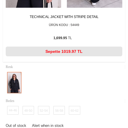
TECHNICAL JACKET WITH STRIPE DETAIL
ÜRÜN KODU :
54449
1,699.95
TL
Sepette
1019.97 TL
Renk
Beden
44-46
48-50
52-54
56-58
60-62
Out of stock
Alert when in stock