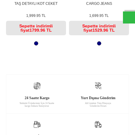
W
h
t
s
a
p
p
D
e
s
e
H
a
t
t
TAŞ DETAYLI KOT CEKET
CARGO JEANS
1,999.95 TL
1,699.95 TL
Sepette
indirimli
Sepette
indirimli
fiyat
1799.96 TL
fiyat
1529.96 TL
24 Saatte Kargo
Yurt Dışına Gönderim
Stoktaki Ürünlerimiz İçin 24 Saatte
Alt Limitsiz Tüm Dünyaya
kargo İmkanı Sunuyoruz
Gönderim Fırsatı