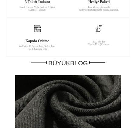
3 Taksit İmkanı
Hediye Paketi
Kredi Kartına Vade Farksız 3 Taksit
Tüm alışverişlerinizde
(Sadece Türkiye)
hediye paketi talebinde bulunabilirsiniz.
Kapıda Ödeme
SSL 256 Bit
Uçtan Uca Şifreleme
Web’den Al Evinde İster Nakit, İster
Kredi Kartıyla Öde
BÜYÜKBLOG