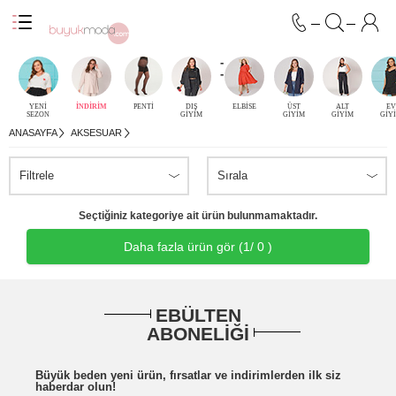
-
-
YENİ
İNDİRİM
PENTİ
DIŞ
ELBİSE
ÜST
ALT
EV
SEZON
GİYİM
GİYİM
GİYİM
GİY
ANASAYFA
AKSESUAR
Filtrele
Sırala
Seçtiğiniz kategoriye ait ürün bulunmamaktadır.
Daha fazla ürün gör (
1
/ 0 )
EBÜLTEN
ABONELİĞİ
Büyük beden yeni ürün, fırsatlar ve indirimlerden ilk siz
haberdar olun!