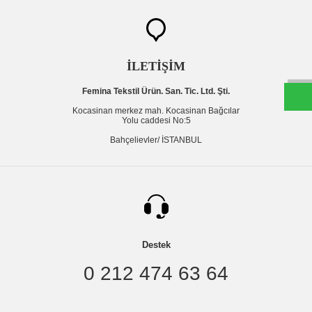
W
h
t
s
a
p
p
D
e
s
e
H
a
t
t
İLETİŞİM
Femina Tekstil Ürün. San. Tic. Ltd. Şti.
Kocasinan merkez mah. Kocasinan Bağcılar
Yolu caddesi No:5
Bahçelievler/ İSTANBUL
Destek
0 212 474 63 64