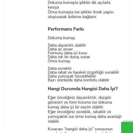
Dokuma kumaşta iplikler dik açılarla
kesişir.
Örme kumaşta ise iplikler ilmek yapısı
oluşturarak birbirine bağlanır.
Performans Farkı
Dokuma kumaş:
Daha dayanıklı olabilir
Daha az esner
Formunu daha iyi korur
Daha tok bir duruş sunar
Örme kumaş:
Daha esnektir
Daha rahat ve hareket özgürlüğü sunabilir
Daha yumuşak hissedilebilir
Bazı ürünlerde daha konforlu olabilir
Hangi Durumda Hangisi Daha İyi?
Eğer önceliğiniz dayanıklılık, düzgün
W
h
t
s
a
p
p
D
e
s
e
H
a
t
t
görünüm ve form koruma ise dokuma
kumaş daha iyi bir seçim olabilir.
Eğer önceliğiniz esneklik, rahatlık ve
yumuşaklık ise örme kumaş daha avantajlı
olabilir.
Kısacası “hangisi daha iyi” sorusunun