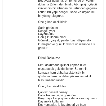
Bezayağı dokuma, en temel ve en yaygın
dokuma türlerinden biridir. Atkı ipliği, çözgü
ipliklerinin bir altından bir üstünden geçerek
ilerler. Bu yapı dengeli, sade ve dayanıklı
bir yüzey oluşturur.
Öne çıkan özellikleri:
Sade görünüm
Dengeli yapı
Dayanıklılık
Geniş kullanım alanı
Gömlek, çarşaf, perde, bazı döşemelik
kumaşlar ve günlük tekstil ürünlerinde sık
görülür.
Dimi Dokuma
Dimi dokumada iplikler çapraz izler
oluşturacak şekilde ilerler. Bu teknik,
kumaşa hem daha karakteristik bir
görünüm hem de daha yüksek esneklik
hissi kazandırabilir.
Öne çıkan özellikleri:
Çapraz desenli yüzey
Daha tok ve güçlü görünüm
Kırışmaya karşı görece daha avantajlı yapı
Dayanıklı kullanım
Kot kumaşlar, iş kıyafetleri ve bazı