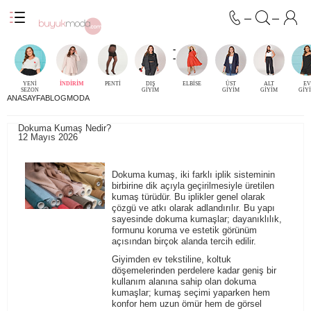
-
-
YENİ
İNDİRİM
PENTİ
DIŞ
ELBİSE
ÜST
ALT
EV
SEZON
GİYİM
GİYİM
GİYİM
GİY
ANASAYFA
BLOG
MODA
Dokuma Kumaş Nedir?
12 Mayıs 2026
Dokuma kumaş, iki farklı iplik sisteminin
birbirine dik açıyla geçirilmesiyle üretilen
kumaş türüdür. Bu iplikler genel olarak
çözgü ve atkı olarak adlandırılır. Bu yapı
sayesinde dokuma kumaşlar; dayanıklılık,
formunu koruma ve estetik görünüm
açısından birçok alanda tercih edilir.
Giyimden ev tekstiline, koltuk
döşemelerinden perdelere kadar geniş bir
kullanım alanına sahip olan dokuma
kumaşlar; kumaş seçimi yaparken hem
konfor hem uzun ömür hem de görsel