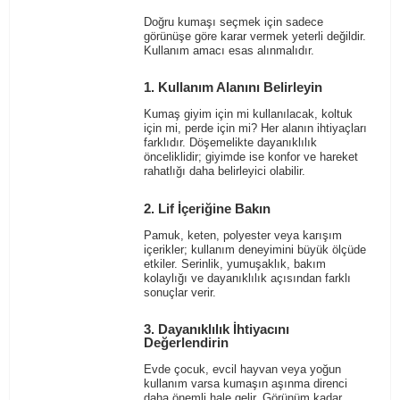
Doğru kumaşı seçmek için sadece
görünüşe göre karar vermek yeterli değildir.
Kullanım amacı esas alınmalıdır.
1. Kullanım Alanını Belirleyin
Kumaş giyim için mi kullanılacak, koltuk
için mi, perde için mi? Her alanın ihtiyaçları
farklıdır. Döşemelikte dayanıklılık
önceliklidir; giyimde ise konfor ve hareket
rahatlığı daha belirleyici olabilir.
2. Lif İçeriğine Bakın
Pamuk, keten, polyester veya karışım
içerikler; kullanım deneyimini büyük ölçüde
etkiler. Serinlik, yumuşaklık, bakım
kolaylığı ve dayanıklılık açısından farklı
sonuçlar verir.
3. Dayanıklılık İhtiyacını
Değerlendirin
Evde çocuk, evcil hayvan veya yoğun
kullanım varsa kumaşın aşınma direnci
daha önemli hale gelir. Görünüm kadar