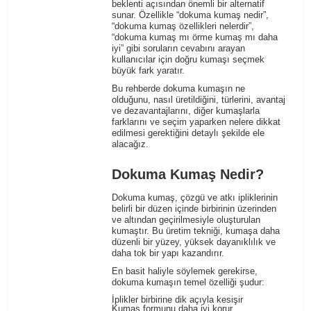
beklenti açısından önemli bir alternatif
sunar. Özellikle “dokuma kumaş nedir”,
“dokuma kumaş özellikleri nelerdir”,
“dokuma kumaş mı örme kumaş mı daha
iyi” gibi soruların cevabını arayan
kullanıcılar için doğru kumaşı seçmek
büyük fark yaratır.
Bu rehberde dokuma kumaşın ne
olduğunu, nasıl üretildiğini, türlerini, avantaj
ve dezavantajlarını, diğer kumaşlarla
farklarını ve seçim yaparken nelere dikkat
edilmesi gerektiğini detaylı şekilde ele
alacağız.
Dokuma Kumaş Nedir?
Dokuma kumaş, çözgü ve atkı ipliklerinin
belirli bir düzen içinde birbirinin üzerinden
ve altından geçirilmesiyle oluşturulan
kumaştır. Bu üretim tekniği, kumaşa daha
düzenli bir yüzey, yüksek dayanıklılık ve
daha tok bir yapı kazandırır.
En basit haliyle söylemek gerekirse,
dokuma kumaşın temel özelliği şudur:
İplikler birbirine dik açıyla kesişir
Kumaş formunu daha iyi korur