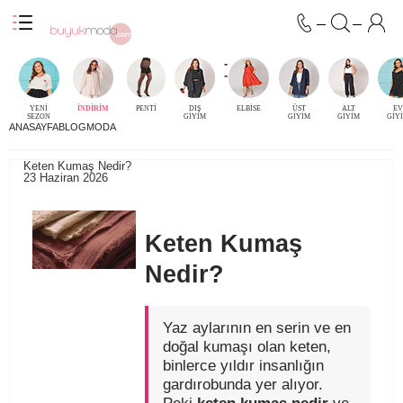
-
-
YENİ
İNDİRİM
PENTİ
DIŞ
ELBİSE
ÜST
ALT
EV
SEZON
GİYİM
GİYİM
GİYİM
GİY
ANASAYFA
BLOG
MODA
Keten Kumaş Nedir?
23 Haziran 2026
Keten Kumaş
Nedir?
Yaz aylarının en serin ve en
doğal kumaşı olan keten,
binlerce yıldır insanlığın
gardırobunda yer alıyor.