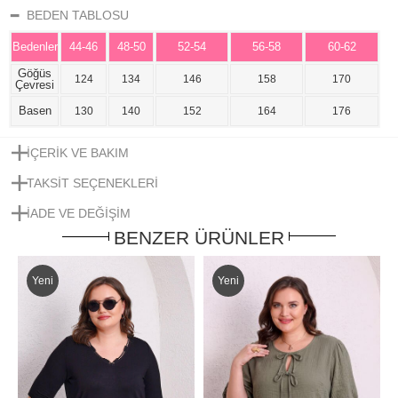
BEDEN TABLOSU
Bedenler
44-46
48-50
52-54
56-58
60-62
Göğüs
124
134
146
158
170
Çevresi
Basen
130
140
152
164
176
İÇERIK VE BAKIM
TAKSIT SEÇENEKLERI
IADE VE DEĞIŞIM
BENZER ÜRÜNLER
Yeni
Yeni