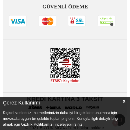
GÜVENLİ ÖDEME
KREDİ KARTINA 3 TAKSİT
X
Çerez Kullanımı
Kişisel verileriniz, hizmetlerimizin daha iyi bir şekilde sunulması için
mevzuata uygun bir şekilde toplanıp işlenir. Konuyla ilgili detaylı bilgi
0
almak için Gizlilik Politikamızı inceleyebilirsiniz.
© 2021 BÜYÜK MODA Tüm hakları saklıdır.