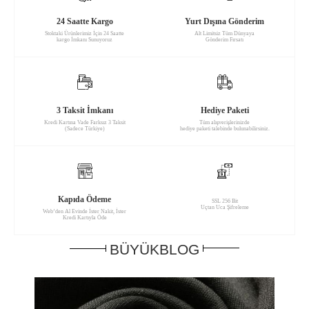
24 Saatte Kargo
Yurt Dışına Gönderim
Stoktaki Ürünlerimiz İçin 24 Saatte
Alt Limitsiz Tüm Dünyaya
kargo İmkanı Sunuyoruz
Gönderim Fırsatı
3 Taksit İmkanı
Hediye Paketi
Kredi Kartına Vade Farksız 3 Taksit
Tüm alışverişlerinizde
(Sadece Türkiye)
hediye paketi talebinde bulunabilirsiniz.
Kapıda Ödeme
SSL 256 Bit
Uçtan Uca Şifreleme
Web’den Al Evinde İster Nakit, İster
Kredi Kartıyla Öde
BÜYÜKBLOG