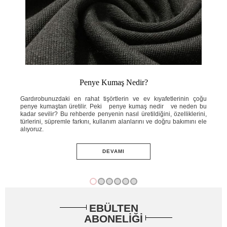
Penye Kumaş Nedir?
ahat
Gardırobunuzdaki en rahat tişörtlerin ve ev kıyafetlerinin çoğu
Yaz
e ne
penye kumaştan üretilir. Peki penye kumaş nedir ve neden bu
ins
knik
kadar sevilir? Bu rehberde penyenin nasıl üretildiğini, özelliklerini,
ned
ini;
türlerini, süpremle farkını, kullanım alanlarını ve doğru bakımını ele
öze
adım
alıyoruz.
ve 
DEVAMI
EBÜLTEN
ABONELİĞİ