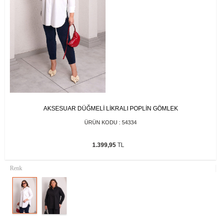
AKSESUAR DÜĞMELİ LİKRALI POPLİN GÖMLEK
ÜRÜN KODU :
54334
1.399,95
TL
Renk