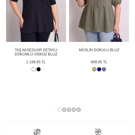
TAŞ AKSESUAR DETAYLI
MÜSLİN DOKULU BLUZ
D
DÖKÜMLÜ VİSKOZ BLUZ
1.199,95 TL
999,95 TL