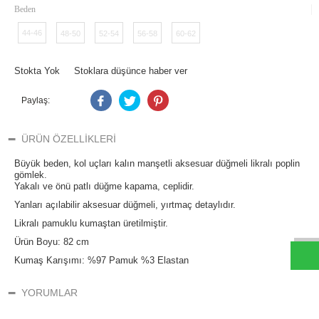
Beden
44-46
48-50
52-54
56-58
60-62
Stokta Yok
Stoklara düşünce haber ver
Paylaş:
ÜRÜN ÖZELLIKLERI
Büyük beden, kol uçları kalın manşetli aksesuar düğmeli likralı poplin
gömlek.
Yakalı ve önü patlı düğme kapama, ceplidir.
W
h
t
s
a
p
p
D
e
s
e
H
a
t
t
Yanları açılabilir aksesuar düğmeli, yırtmaç detaylıdır.
Likralı pamuklu kumaştan üretilmiştir.
Ürün Boyu: 82 cm
Kumaş Karışımı: %97 Pamuk %3 Elastan
YORUMLAR