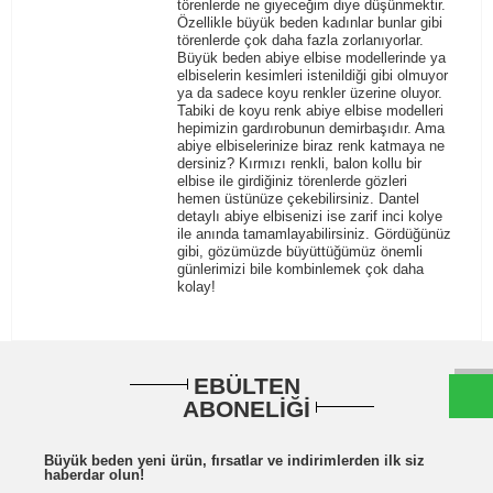
törenlerde ne giyeceğim diye düşünmektir.
Özellikle büyük beden kadınlar bunlar gibi
törenlerde çok daha fazla zorlanıyorlar.
Büyük beden abiye elbise
modellerinde ya
elbiselerin kesimleri istenildiği gibi olmuyor
ya da sadece koyu renkler üzerine oluyor.
Tabiki de koyu renk abiye elbise modelleri
hepimizin gardırobunun demirbaşıdır. Ama
abiye elbiselerinize biraz renk katmaya ne
dersiniz? Kırmızı renkli, balon kollu bir
elbise ile girdiğiniz törenlerde gözleri
hemen üstünüze çekebilirsiniz. Dantel
detaylı abiye elbisenizi ise zarif inci
kolye
ile anında tamamlayabilirsiniz. Gördüğünüz
gibi, gözümüzde büyüttüğümüz önemli
günlerimizi bile kombinlemek çok daha
kolay!
W
h
t
s
a
p
p
D
e
s
e
H
a
t
t
EBÜLTEN
ABONELİĞİ
Büyük beden yeni ürün, fırsatlar ve indirimlerden ilk siz
haberdar olun!