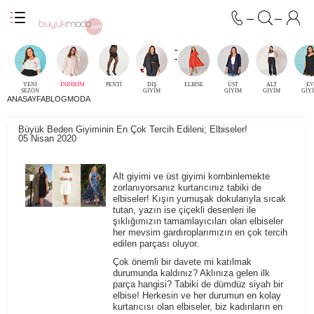
-
-
YENİ
İNDİRİM
PENTİ
DIŞ
ELBİSE
ÜST
ALT
EV
SEZON
GİYİM
GİYİM
GİYİM
GİY
ANASAYFA
BLOG
MODA
Büyük Beden Giyiminin En Çok Tercih Edileni; Elbiseler!
05 Nisan 2020
Alt giyimi ve üst giyimi kombinlemekte
zorlanıyorsanız kurtarıcınız tabiki de
elbiseler
! Kışın yumuşak dokularıyla sıcak
tutan, yazın ise çiçekli desenleri ile
şıklığımızın tamamlayıcıları olan elbiseler
her mevsim gardıroplarımızın en çok tercih
edilen parçası oluyor.
Çok önemli bir davete mi katılmak
durumunda kaldınız? Aklınıza gelen ilk
parça hangisi? Tabiki de dümdüz siyah bir
elbise! Herkesin ve her durumun en kolay
kurtarıcısı olan elbiseler, biz kadınların en