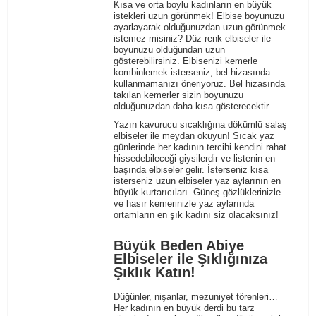
Kısa ve orta boylu kadınların en büyük
istekleri uzun görünmek! Elbise boyunuzu
ayarlayarak olduğunuzdan uzun görünmek
istemez misiniz? Düz renk elbiseler ile
boyunuzu olduğundan uzun
gösterebilirsiniz. Elbisenizi kemerle
kombinlemek isterseniz, bel hizasında
kullanmamanızı öneriyoruz. Bel hizasında
takılan
kemerler
sizin boyunuzu
olduğunuzdan daha kısa gösterecektir.
Yazın kavurucu sıcaklığına dökümlü salaş
elbiseler ile meydan okuyun! Sıcak yaz
günlerinde her kadının tercihi kendini rahat
hissedebileceği giysilerdir ve listenin en
başında elbiseler gelir. İsterseniz kısa
isterseniz uzun elbiseler yaz aylarının en
büyük kurtarıcıları.
Güneş gözlüklerinizle
ve hasır kemerinizle yaz aylarında
ortamların en şık kadını siz olacaksınız!
Büyük Beden Abiye
Elbiseler ile Şıklığınıza
Şıklık Katın!
Düğünler, nişanlar, mezuniyet törenleri…
Her kadının en büyük derdi bu tarz