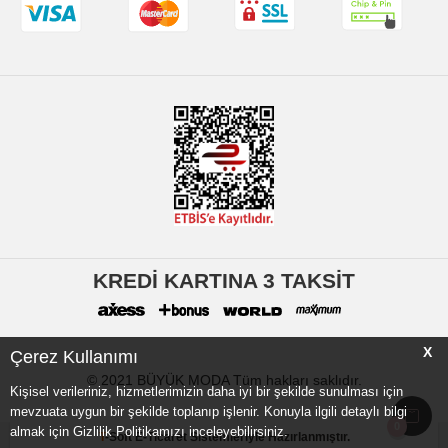
KREDİ KARTINA 3 TAKSİT
X
Çerez Kullanımı
© 2021 BÜYÜK MODA Tüm hakları saklıdır.
Kişisel verileriniz, hizmetlerimizin daha iyi bir şekilde sunulması için
mevzuata uygun bir şekilde toplanıp işlenir. Konuyla ilgili detaylı bilgi
0
almak için Gizlilik Politikamızı inceleyebilirsiniz.
T
-Soft
E-Ticaret
Sistemleriyle Hazırlanmıştır.