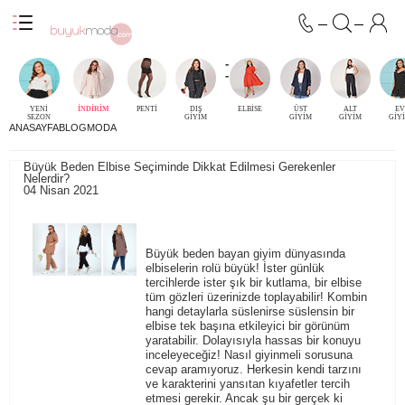
-
-
YENİ
İNDİRİM
PENTİ
DIŞ
ELBİSE
ÜST
ALT
EV
SEZON
GİYİM
GİYİM
GİYİM
GİY
ANASAYFA
BLOG
MODA
Büyük Beden Elbise Seçiminde Dikkat Edilmesi Gerekenler
Nelerdir?
04 Nisan 2021
Büyük beden bayan giyim dünyasında
elbiselerin rolü büyük! İster günlük
tercihlerde ister şık bir kutlama, bir elbise
tüm gözleri üzerinizde toplayabilir! Kombin
hangi detaylarla süslenirse süslensin bir
elbise tek başına etkileyici bir görünüm
yaratabilir. Dolayısıyla hassas bir konuyu
inceleyeceğiz! Nasıl giyinmeli sorusuna
cevap aramıyoruz. Herkesin kendi tarzını
ve karakterini yansıtan kıyafetler tercih
etmesi gerekir. Ancak şu bir gerçek ki