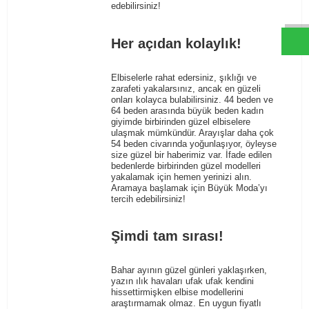
W
h
t
s
a
p
p
D
e
s
e
H
a
t
t
edebilirsiniz!
Her açıdan kolaylık!
Elbiselerle rahat edersiniz, şıklığı ve
zarafeti yakalarsınız, ancak en güzeli
onları kolayca bulabilirsiniz. 44 beden ve
64 beden arasında büyük beden kadın
giyimde birbirinden güzel elbiselere
ulaşmak mümkündür. Arayışlar daha çok
54 beden civarında yoğunlaşıyor, öyleyse
size güzel bir haberimiz var. İfade edilen
bedenlerde birbirinden güzel modelleri
yakalamak için hemen yerinizi alın.
Aramaya başlamak için Büyük Moda’yı
tercih edebilirsiniz!
Şimdi tam sırası!
Bahar ayının güzel günleri yaklaşırken,
yazın ılık havaları ufak ufak kendini
hissettirmişken elbise modellerini
araştırmamak olmaz. En uygun fiyatlı