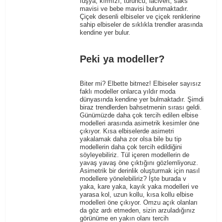
fuşya, kırmızı, turuncu, lacivert, saks
mavisi ve bebe mavisi bulunmaktadır.
Çiçek desenli elbiseler ve çiçek renklerine
sahip elbiseler de sıklıkla trendler arasında
kendine yer bulur.
Peki ya modeller?
Biter mi? Elbette bitmez! Elbiseler sayısız
faklı modeller onlarca yıldır moda
dünyasında kendine yer bulmaktadır. Şimdi
biraz trendlerden bahsetmenin sırası geldi.
Günümüzde daha çok tercih edilen elbise
modelleri arasında asimetrik kesimler öne
çıkıyor. Kısa elbiselerde asimetri
yakalamak daha zor olsa bile bu tip
modellerin daha çok tercih edildiğini
söyleyebiliriz. Tül içeren modellerin de
yavaş yavaş öne çıktığını gözlemliyoruz.
Asimetrik bir derinlik oluşturmak için nasıl
modellere yönelebiliriz? İşte burada v
yaka, kare yaka, kayık yaka modelleri ve
yarasa kol, uzun kollu, kısa kollu elbise
modelleri öne çıkıyor. Omzu açık olanları
da göz ardı etmeden, sizin arzuladığınız
görünüme en yakın olanı tercih