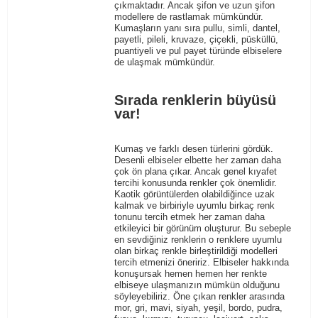
çıkmaktadır. Ancak şifon ve uzun şifon
modellere de rastlamak mümkündür.
Kumaşların yanı sıra pullu, simli, dantel,
payetli, pileli, kruvaze, çiçekli, püsküllü,
puantiyeli ve pul payet türünde elbiselere
de ulaşmak mümkündür.
Sırada renklerin büyüsü
var!
Kumaş ve farklı desen türlerini gördük.
Desenli elbiseler elbette her zaman daha
çok ön plana çıkar. Ancak genel kıyafet
tercihi konusunda renkler çok önemlidir.
Kaotik görüntülerden olabildiğince uzak
kalmak ve birbiriyle uyumlu birkaç renk
tonunu tercih etmek her zaman daha
etkileyici bir görünüm oluşturur. Bu sebeple
en sevdiğiniz renklerin o renklere uyumlu
olan birkaç renkle birleştirildiği modelleri
tercih etmenizi öneririz. Elbiseler hakkında
konuşursak hemen hemen her renkte
elbiseye ulaşmanızın mümkün olduğunu
söyleyebiliriz. Öne çıkan renkler arasında
mor, gri, mavi, siyah, yeşil, bordo, pudra,