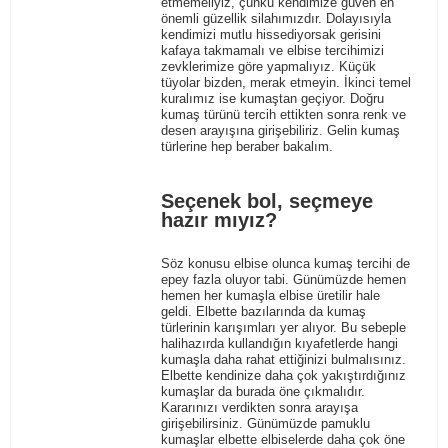
etmemeliyiz, çünkü kendimize güven en
önemli güzellik silahımızdır. Dolayısıyla
kendimizi mutlu hissediyorsak gerisini
kafaya takmamalı ve elbise tercihimizi
zevklerimize göre yapmalıyız. Küçük
tüyolar bizden, merak etmeyin. İkinci temel
kuralımız ise kumaştan geçiyor. Doğru
kumaş türünü tercih ettikten sonra renk ve
desen arayışına girişebiliriz. Gelin kumaş
türlerine hep beraber bakalım.
Seçenek bol, seçmeye
hazır mıyız?
Söz konusu elbise olunca kumaş tercihi de
epey fazla oluyor tabi. Günümüzde hemen
hemen her kumaşla elbise üretilir hale
geldi. Elbette bazılarında da kumaş
türlerinin karışımları yer alıyor. Bu sebeple
halihazırda kullandığın kıyafetlerde hangi
kumaşla daha rahat ettiğinizi bulmalısınız.
Elbette kendinize daha çok yakıştırdığınız
kumaşlar da burada öne çıkmalıdır.
Kararınızı verdikten sonra arayışa
girişebilirsiniz. Günümüzde pamuklu
kumaşlar elbette elbiselerde daha çok öne