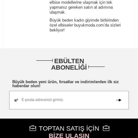
elbise modellerine ulaşmak için tek
yapmanız gereken satın al adımına
ulaşmak.
Büyük beden kadın giyimde birbirinden
özel elbiseler buyukmoda.com’da sizleri
bekliyor!
EBÜLTEN
ABONELİĞİ
Büyük beden yeni ürün, fırsatlar ve indirimlerden ilk siz
haberdar olun!
E-posta adresinizi giriniz.
TOPTAN SATIŞ İÇİN
BİZE ULAŞIN