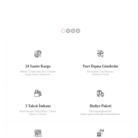
24 Saatte Kargo
Yurt Dışına Gönderim
Stoktaki Ürünlerimiz İçin 24 Saatte
Alt Limitsiz Tüm Dünyaya
kargo İmkanı Sunuyoruz
Gönderim Fırsatı
3 Taksit İmkanı
Hediye Paketi
Kredi Kartına Vade Farksız 3 Taksit
Tüm alışverişlerinizde
(Sadece Türkiye)
hediye paketi talebinde bulunabilirsiniz.