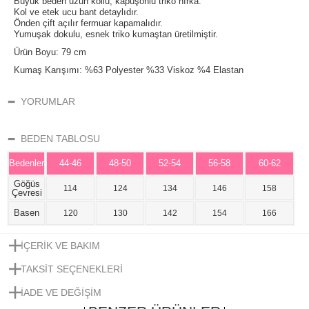
Büyük beden uzun kollu, kapüşonlu triko hırka.
Kol ve etek ucu bant detaylıdır.
Önden çift açılır fermuar kapamalıdır.
Yumuşak dokulu, esnek triko kumaştan üretilmiştir.
Ürün Boyu: 79 cm
Kumaş Karışımı: %63 Polyester %33 Viskoz %4 Elastan
YORUMLAR
BEDEN TABLOSU
Bedenler
44-46
48-50
52-54
56-58
60-62
Göğüs
114
124
134
146
158
Çevresi
Basen
120
130
142
154
166
İÇERIK VE BAKIM
TAKSIT SEÇENEKLERI
IADE VE DEĞIŞIM