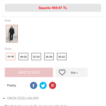
Sepette
959.97 TL
Renk
Beden
44-46
48-50
52-54
56-58
60-62
SEPETE EKLE
Ekle +
Paylaş:
ÜRÜN ÖZELLIKLERI