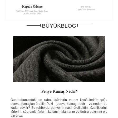
Kapıda Ödeme
SSL 256 Bit
Uçtan Uca Şifreleme
Web’den Al Evinde İster Nakit, İster
Kredi Kartıyla Öde
BÜYÜKBLOG
Penye Kumaş Nedir?
ahat
Gardırobunuzdaki en rahat tişörtlerin ve ev kıyafetlerinin çoğu
Yaz
e ne
penye kumaştan üretilir. Peki penye kumaş nedir ve neden bu
ins
knik
kadar sevilir? Bu rehberde penyenin nasıl üretildiğini, özelliklerini,
ned
ini;
türlerini, süpremle farkını, kullanım alanlarını ve doğru bakımını ele
öze
adım
alıyoruz.
ve 