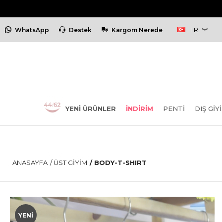
TR
WhatsApp
Destek
Kargom Nerede
YENI ÜRÜNLER
İNDİRİM
PENTİ
DIŞ GIY
ANASAYFA
/
ÜST GIYIM
/
BODY-T-SHIRT
YENI