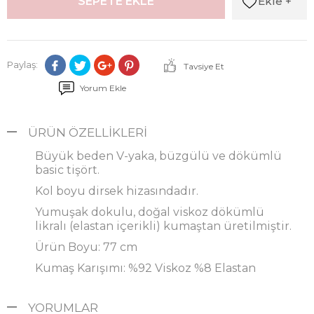
Ekle +
SEPETE EKLE
Paylaş:
Tavsiye Et
Yorum Ekle
ÜRÜN ÖZELLIKLERI
Büyük beden V-yaka, büzgülü ve dökümlü
basic tişört.
Kol boyu dirsek hizasındadır.
Yumuşak dokulu, doğal viskoz dökümlü
likralı (elastan içerikli) kumaştan üretilmiştir.
Ürün Boyu: 77 cm
Kumaş Karışımı: %92 Viskoz %8 Elastan
YORUMLAR