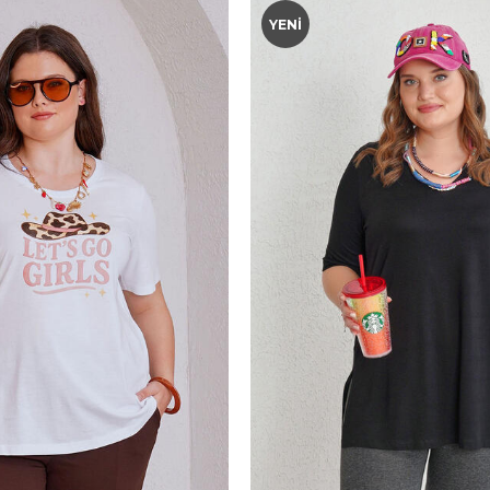
YENI
-50
52-54
56-58
60-62
44-46
48-50
52-54
56-5