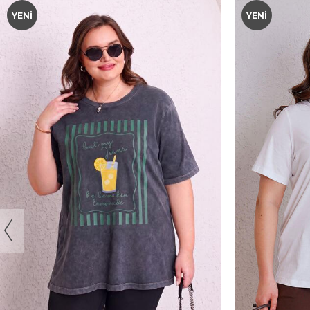
YENI
YENI
44-46
56-58
60-62
44-46
48