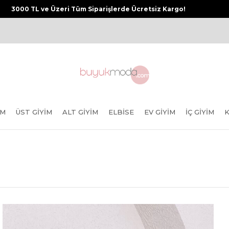
3000 TL ve Üzeri Tüm Siparişlerde Ücretsiz Kargo!
IM
ÜST GIYIM
ALT GIYIM
ELBISE
EV GIYIM
İÇ GIYIM