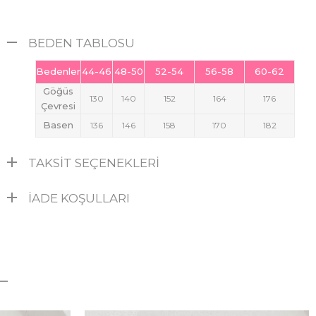
BEDEN TABLOSU
Bedenler
44-46
48-50
52-54
56-58
60-62
Göğüs
130
140
152
164
176
Çevresi
Basen
136
146
158
170
182
TAKSIT SEÇENEKLERI
İADE KOŞULLARI