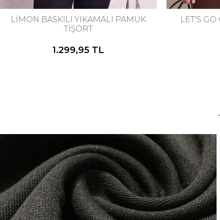
LİMON BASKILI YIKAMALI PAMUK
LET'S GO
TİŞÖRT
1.299,95 TL