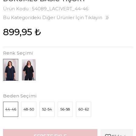
Ürün Kodu :
54089_LACIVERT_44-46
Bu Kategorideki Diğer Ürünler İçin Tıklayın
899,95
₺
Renk Seçimi
Beden Seçimi
44-46
48-50
52-54
56-58
60-62