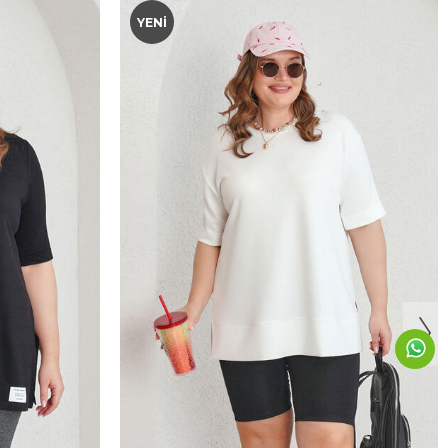
YENI
8
60-62
44-46
56-58
60-62