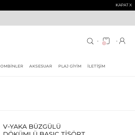
KAPAT X
-
-
0
KOMBINLER
AKSESUAR
PLAJ GIYIM
İLETIŞIM
V-YAKA BÜZGÜLÜ
DÖKÜMLÜ BASIC TİŞÖRT