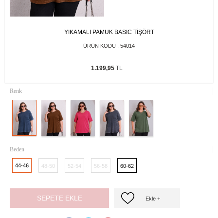
YIKAMALI PAMUK BASIC TİŞÖRT
ÜRÜN KODU :
54014
1.199,95
TL
Renk
Beden
44-46
48-50
52-54
56-58
60-62
SEPETE EKLE
Ekle +