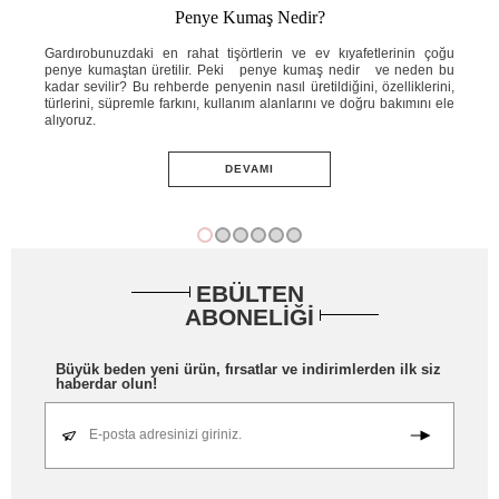
Penye Kumaş Nedir?
ahat
Gardırobunuzdaki en rahat tişörtlerin ve ev kıyafetlerinin çoğu
Yaz
e ne
penye kumaştan üretilir. Peki penye kumaş nedir ve neden bu
ins
knik
kadar sevilir? Bu rehberde penyenin nasıl üretildiğini, özelliklerini,
ned
ini;
türlerini, süpremle farkını, kullanım alanlarını ve doğru bakımını ele
öze
adım
alıyoruz.
ve 
DEVAMI
EBÜLTEN
ABONELİĞİ
Büyük beden yeni ürün, fırsatlar ve indirimlerden ilk siz
haberdar olun!
E-posta adresinizi giriniz.