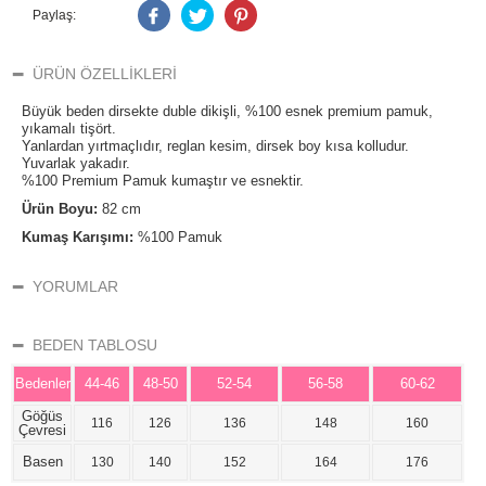
Paylaş:
ÜRÜN ÖZELLIKLERI
Büyük beden dirsekte duble dikişli, %100 esnek premium pamuk,
yıkamalı tişört.
Yanlardan yırtmaçlıdır, reglan kesim, dirsek boy kısa kolludur.
Yuvarlak yakadır.
%100 Premium Pamuk kumaştır ve esnektir.
Ürün Boyu:
82 cm
Kumaş Karışımı:
%100 Pamuk
YORUMLAR
BEDEN TABLOSU
Bedenler
44-46
48-50
52-54
56-58
60-62
Göğüs
116
126
136
148
160
Çevresi
Basen
130
140
152
164
176