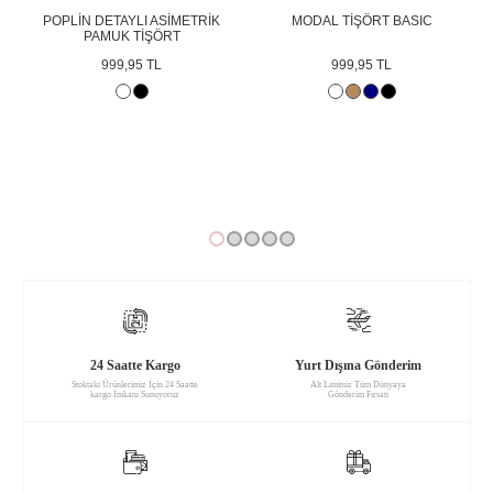
POPLİN DETAYLI ASİMETRİK
MODAL TİŞÖRT BASIC
PAMUK TİŞÖRT
999,95 TL
999,95 TL
24 Saatte Kargo
Yurt Dışına Gönderim
Stoktaki Ürünlerimiz İçin 24 Saatte
Alt Limitsiz Tüm Dünyaya
kargo İmkanı Sunuyoruz
Gönderim Fırsatı