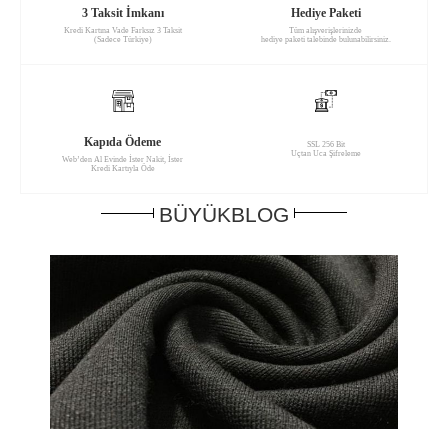
3 Taksit İmkanı
Hediye Paketi
Kredi Kartına Vade Farksız 3 Taksit
Tüm alışverişlerinizde
(Sadece Türkiye)
hediye paketi talebinde bulunabilirsiniz.
Kapıda Ödeme
SSL 256 Bit
Uçtan Uca Şifreleme
Web’den Al Evinde İster Nakit, İster
Kredi Kartıyla Öde
BÜYÜKBLOG