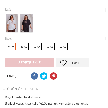
Renk
Beden
44-46
48-50
52-54
56-58
60-62
SEPETE EKLE
Ekle +
Paylaş:
ÜRÜN ÖZELLIKLERI
Büyük beden baskılı tişört.
Bisiklet yaka, kısa kollu
%100 pamuk kumaştır ve esnektir.