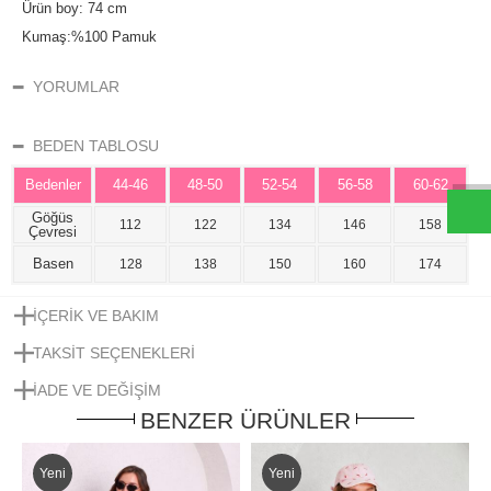
Ürün boy: 74 cm
Kumaş:%100 Pamuk
YORUMLAR
W
h
t
s
a
p
p
D
e
s
e
H
a
t
t
BEDEN TABLOSU
Bedenler
44-46
48-50
52-54
56-58
60-62
Göğüs
112
122
134
146
158
Çevresi
Basen
128
138
150
160
174
İÇERIK VE BAKIM
TAKSIT SEÇENEKLERI
IADE VE DEĞIŞIM
BENZER ÜRÜNLER
Yeni
Yeni