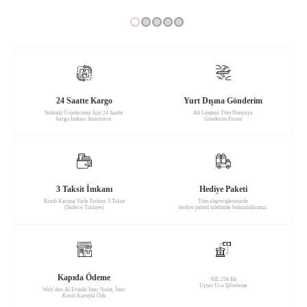
24 Saatte Kargo
Yurt Dışına Gönderim
Stoktaki Ürünlerimiz İçin 24 Saatte
Alt Limitsiz Tüm Dünyaya
kargo İmkanı Sunuyoruz
Gönderim Fırsatı
3 Taksit İmkanı
Hediye Paketi
Kredi Kartına Vade Farksız 3 Taksit
Tüm alışverişlerinizde
(Sadece Türkiye)
hediye paketi talebinde bulunabilirsiniz.
Kapıda Ödeme
SSL 256 Bit
Uçtan Uca Şifreleme
Web’den Al Evinde İster Nakit, İster
Kredi Kartıyla Öde