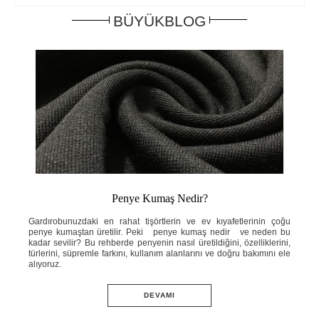
BÜYÜKBLOG
Penye Kumaş Nedir?
ahat
Gardırobunuzdaki en rahat tişörtlerin ve ev kıyafetlerinin çoğu
Yaz
e ne
penye kumaştan üretilir. Peki penye kumaş nedir ve neden bu
ins
knik
kadar sevilir? Bu rehberde penyenin nasıl üretildiğini, özelliklerini,
ned
ini;
türlerini, süpremle farkını, kullanım alanlarını ve doğru bakımını ele
öze
adım
alıyoruz.
ve 
DEVAMI