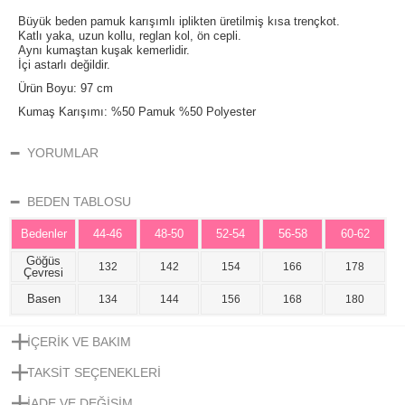
Büyük beden pamuk karışımlı iplikten üretilmiş kısa trençkot.
Katlı yaka, uzun kollu, reglan kol, ön cepli.
Aynı kumaştan kuşak kemerlidir.
İçi astarlı değildir.
Ürün Boyu: 97 cm
Kumaş Karışımı: %50 Pamuk %50 Polyester
YORUMLAR
BEDEN TABLOSU
Bedenler
44-46
48-50
52-54
56-58
60-62
Göğüs
132
142
154
166
178
Çevresi
Basen
134
144
156
168
180
İÇERIK VE BAKIM
TAKSIT SEÇENEKLERI
IADE VE DEĞIŞIM