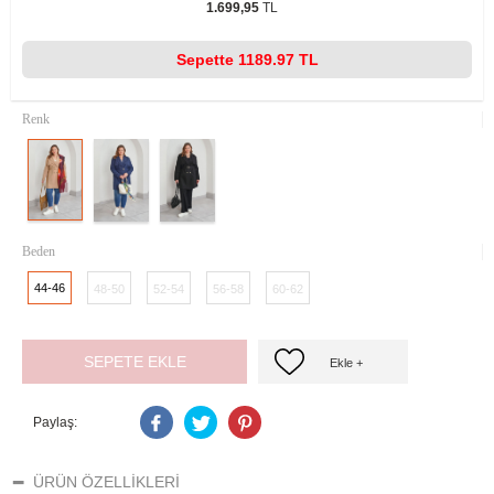
1.699,95
TL
Sepette
1189.97 TL
Renk
Beden
44-46
48-50
52-54
56-58
60-62
SEPETE EKLE
Ekle +
Paylaş:
ÜRÜN ÖZELLIKLERI