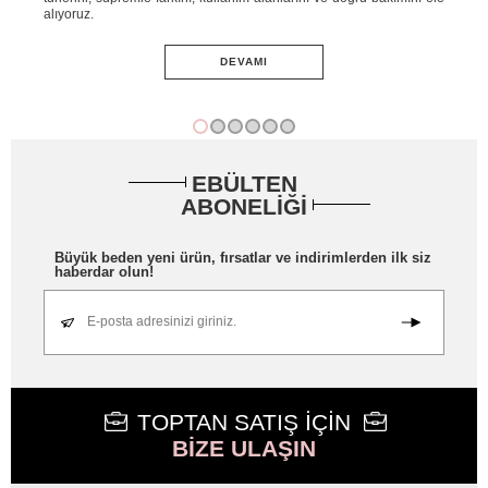
adım
alıyoruz.
ve 
DEVAMI
EBÜLTEN
ABONELİĞİ
Büyük beden yeni ürün, fırsatlar ve indirimlerden ilk siz
haberdar olun!
E-posta adresinizi giriniz.
TOPTAN SATIŞ İÇİN
BİZE ULAŞIN