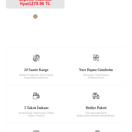
fiyat
1279.96 TL
24 Saatte Kargo
Yurt Dışına Gönderim
Stoktaki Ürünlerimiz İçin 24 Saatte
Alt Limitsiz Tüm Dünyaya
kargo İmkanı Sunuyoruz
Gönderim Fırsatı
3 Taksit İmkanı
Hediye Paketi
Kredi Kartına Vade Farksız 3 Taksit
Tüm alışverişlerinizde
(Sadece Türkiye)
hediye paketi talebinde bulunabilirsiniz.