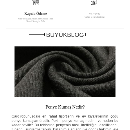
Kapıda Ödeme
SSL 256 Bit
Uçtan Uca Şifreleme
Web’den Al Evinde İster Nakit, İster
Kredi Kartıyla Öde
BÜYÜKBLOG
Penye Kumaş Nedir?
ahat
Gardırobunuzdaki en rahat tişörtlerin ve ev kıyafetlerinin çoğu
Yaz
e ne
penye kumaştan üretilir. Peki penye kumaş nedir ve neden bu
ins
knik
kadar sevilir? Bu rehberde penyenin nasıl üretildiğini, özelliklerini,
ned
ini;
türlerini, süpremle farkını, kullanım alanlarını ve doğru bakımını ele
öze