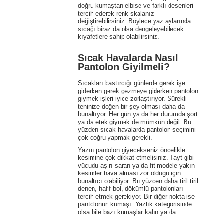
doğru kumaştan ​elbise ve farklı desenleri
tercih ederek renk skalanızı
değiştirebilirsiniz. Böylece yaz aylarında
sıcağı biraz da olsa dengeleyebilecek
kıyafetlere sahip olabilirsiniz.
Sıcak Havalarda Nasıl
Pantolon Giyilmeli?
Sıcakları bastırdığı günlerde gerek işe
giderken gerek gezmeye giderken
pantolon
giymek işleri iyice zorlaştırıyor. Sürekli
teninize değen bir şey olması daha da
bunaltıyor. Her gün ya da her durumda şort
ya da etek giymek de mümkün değil. Bu
yüzden sıcak havalarda pantolon seçimini
çok doğru yapmak gerekli.
Yazın pantolon giyecekseniz öncelikle
kesimine çok dikkat etmelisiniz. Tayt gibi
vücudu aşırı saran ya da fit modele yakın
kesimler hava alması zor olduğu için
bunaltıcı olabiliyor. Bu yüzden daha tiril tiril
denen, hafif bol, dökümlü pantolonları
tercih etmek gerekiyor. Bir diğer nokta ise
pantolonun
kumaşı. Yazlık kategorisinde
olsa bile bazı kumaşlar kalın ya da