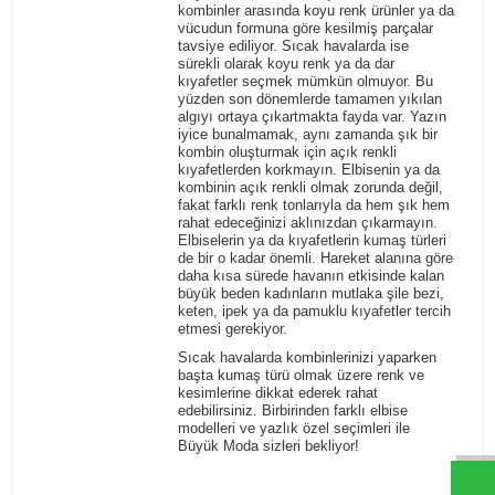
kombinler arasında koyu renk ürünler ya da
vücudun formuna göre kesilmiş parçalar
tavsiye ediliyor. Sıcak havalarda ise
sürekli olarak koyu renk ya da dar
kıyafetler seçmek mümkün olmuyor. Bu
yüzden son dönemlerde tamamen yıkılan
algıyı ortaya çıkartmakta fayda var. Yazın
iyice bunalmamak, aynı zamanda şık bir
kombin
oluşturmak için açık renkli
kıyafetlerden korkmayın. Elbisenin ya da
kombinin
açık renkli olmak zorunda değil,
fakat farklı renk tonlarıyla da hem şık hem
rahat edeceğinizi aklınızdan çıkarmayın.
Elbiselerin ya da kıyafetlerin kumaş türleri
de bir o kadar önemli. Hareket alanına göre
daha kısa sürede havanın etkisinde kalan
büyük beden kadınların mutlaka şile bezi,
keten, ipek ya da pamuklu kıyafetler tercih
etmesi gerekiyor.
Sıcak havalarda kombinlerinizi yaparken
başta kumaş türü olmak üzere renk ve
W
h
t
s
a
p
p
D
e
s
e
H
a
t
t
kesimlerine dikkat ederek rahat
edebilirsiniz. Birbirinden farklı
elbise
modelleri ve yazlık özel seçimleri ile
​ ​
Büyük Moda
​
sizleri bekliyor!