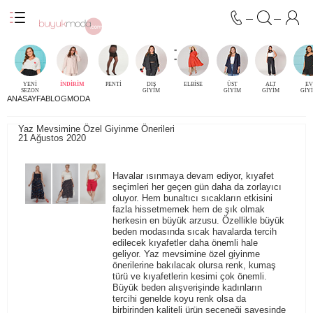
-
-
YENİ
İNDİRİM
PENTİ
DIŞ
ELBİSE
ÜST
ALT
EV
SEZON
GİYİM
GİYİM
GİYİM
GİY
ANASAYFA
BLOG
MODA
Yaz Mevsimine Özel Giyinme Önerileri
21 Ağustos 2020
Havalar ısınmaya devam ediyor, kıyafet
seçimleri her geçen gün daha da zorlayıcı
oluyor. Hem bunaltıcı sıcakların etkisini
fazla hissetmemek hem de şık olmak
herkesin en büyük arzusu. Özellikle büyük
beden modasında sıcak havalarda tercih
edilecek kıyafetler daha önemli hale
geliyor. Yaz mevsimine özel giyinme
önerilerine bakılacak olursa renk, kumaş
türü ve kıyafetlerin kesimi çok önemli.
Büyük beden alışverişinde kadınların
tercihi genelde koyu renk olsa da
birbirinden kaliteli ürün seçeneği sayesinde