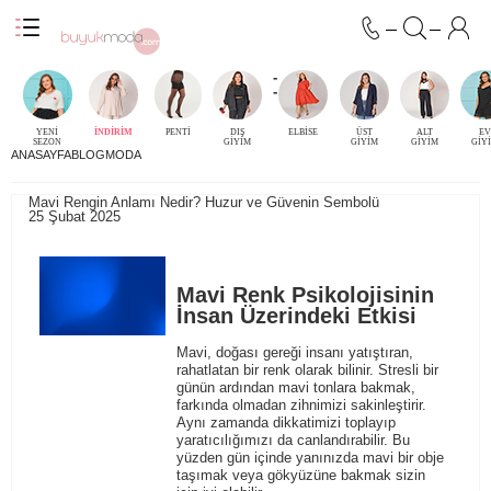
-
-
YENİ
İNDİRİM
PENTİ
DIŞ
ELBİSE
ÜST
ALT
EV
SEZON
GİYİM
GİYİM
GİYİM
GİY
ANASAYFA
BLOG
MODA
Mavi Rengin Anlamı Nedir? Huzur ve Güvenin Sembolü
25 Şubat 2025
Mavi Renk Psikolojisinin
İnsan Üzerindeki Etkisi
Mavi, doğası gereği insanı yatıştıran,
rahatlatan bir renk olarak bilinir. Stresli bir
günün ardından mavi tonlara bakmak,
farkında olmadan zihnimizi sakinleştirir.
Aynı zamanda dikkatimizi toplayıp
yaratıcılığımızı da canlandırabilir. Bu
yüzden gün içinde yanınızda mavi bir obje
taşımak veya gökyüzüne bakmak sizin