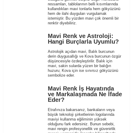
ressamları, tablolarının belli kısımlarında
kullandıkları mavi tonlarla hem gökyüzünü
hem de ilahi duyguları vurgulamak
istemiştir. Bu yüzden mavi çok önemli bir
renktir diyebiliriz.
Mavi Renk ve Astroloji:
Hangi Burçlarla Uyumlu?
Astrolojik açıdan mavi, Balık burcunun
derin duygusallığı ve Kova burcunun özgür
düşüncesiyle özdeşleştirilir. Balık için
mavi, sakin sularda yüzen bir balığın
huzuru; Kova için ise sınırsız gökyüzünü
sembolize eder.
Mavi Renk İş Hayatında
ve Markalaşmada Ne İfade
Eder?
Etrafınıza bakarsanız, bankaların veya
büyük teknoloji şirketlerinin logolarında
maviyi kullanma eğiliminin yüksek
olduğunu fark edersiniz. Bunun sebebi,
mavi rengin profesyonellik ve güvenirlik