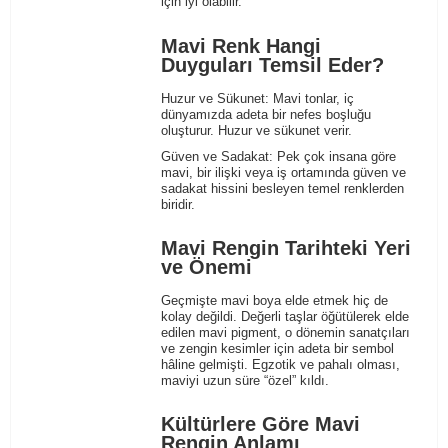
için iyi olabilir.
Mavi Renk Hangi
Duyguları Temsil Eder?
Huzur ve Sükunet
: Mavi tonlar, iç
dünyamızda adeta bir nefes boşluğu
oluşturur. Huzur ve sükunet verir.
Güven ve Sadakat
: Pek çok insana göre
mavi, bir ilişki veya iş ortamında güven ve
sadakat hissini besleyen temel renklerden
biridir.
Mavi Rengin Tarihteki Yeri
ve Önemi
Geçmişte mavi boya elde etmek hiç de
kolay değildi. Değerli taşlar öğütülerek elde
edilen mavi pigment, o dönemin sanatçıları
ve zengin kesimler için adeta bir sembol
hâline gelmişti. Egzotik ve pahalı olması,
maviyi uzun süre “özel” kıldı.
Kültürlere Göre Mavi
Rengin Anlamı