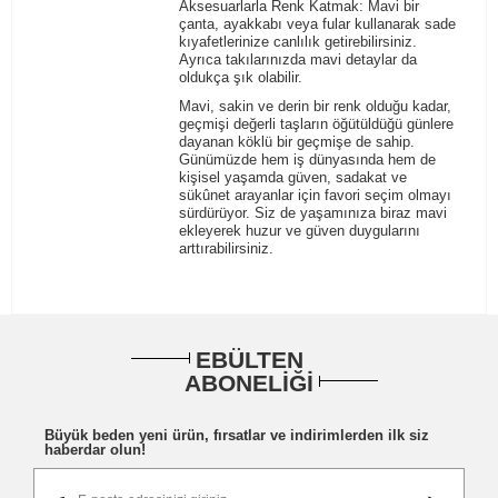
Aksesuarlarla Renk Katmak
: Mavi bir
çanta, ayakkabı veya fular kullanarak sade
kıyafetlerinize canlılık getirebilirsiniz.
Ayrıca takılarınızda mavi detaylar da
oldukça şık olabilir.
Mavi, sakin ve derin bir renk olduğu kadar,
geçmişi değerli taşların öğütüldüğü günlere
dayanan köklü bir geçmişe de sahip.
Günümüzde hem iş dünyasında hem de
kişisel yaşamda güven, sadakat ve
sükûnet arayanlar için favori seçim olmayı
sürdürüyor. Siz de yaşamınıza biraz mavi
ekleyerek huzur ve güven duygularını
arttırabilirsiniz.
EBÜLTEN
ABONELİĞİ
Büyük beden yeni ürün, fırsatlar ve indirimlerden ilk siz
haberdar olun!