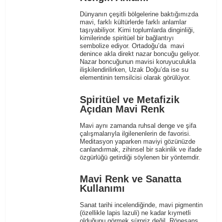
Dünyanın çeşitli bölgelerine baktığımızda
mavi, farklı kültürlerde farklı anlamlar
taşıyabiliyor. Kimi toplumlarda dinginliği,
kimilerinde spiritüel bir bağlantıyı
sembolize ediyor. Ortadoğu’da mavi
denince akla direkt nazar boncuğu geliyor.
Nazar boncuğunun mavisi koruyuculukla
ilişkilendirilirken, Uzak Doğu’da ise su
elementinin temsilcisi olarak görülüyor.
Spiritüel ve Metafizik
Açıdan Mavi Renk
Mavi aynı zamanda ruhsal denge ve şifa
çalışmalarıyla ilgilenenlerin de favorisi.
Meditasyon yaparken maviyi gözünüzde
canlandırmak, zihinsel bir sakinlik ve ifade
özgürlüğü getirdiği söylenen bir yöntemdir.
Mavi Renk ve Sanatta
Kullanımı
Sanat tarihi incelendiğinde, mavi pigmentin
(özellikle lapis lazuli) ne kadar kıymetli
olduğunu görmek sürpriz değil. Rönesans