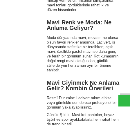
mesajı vermesidir. İnsanlar bilinçaltında
mavi tonları gördüklerinde rahatlık ve
düzen hissederler.
Mavi Renk ve Moda: Ne
Anlama Geliyor?
Moda dünyasında mavi, mevsim ne olursa
olsun favori renkler arasında. Lacivert, iş
dünyasında sofistike bir tercihken; açık
mavi, özellikle pastel mavi ise daha genç
ve ferah bir görünüm sunar. Kot kumaşının
doğal rengi mavi olduğundan, günlük
stillerde yeri her zaman ayrı bir öneme
sahiptir.
W
h
t
s
a
p
p
D
e
s
e
H
a
t
t
Mavi Giyinmek Ne Anlama
Gelir? Kombin Önerileri
Resmî Durumlar
: Lacivert takım elbise
veya gömlekle son derece profesyonel bir
görünüm yakalayabilirsiniz.
Günlük Şıklık
: Mavi kot pantolon, beyaz
tişört ve spor ayakkabılarla hem rahat hem
de trend bir stil.