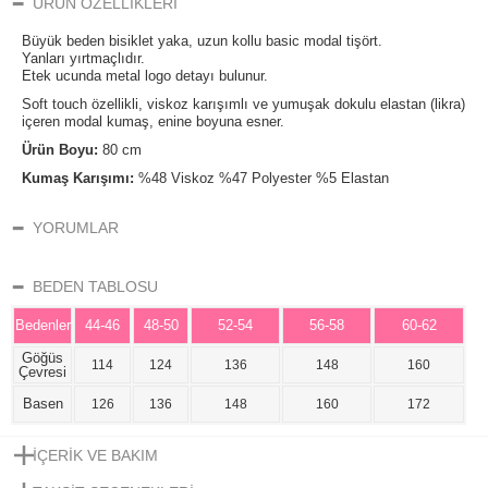
ÜRÜN ÖZELLIKLERI
Büyük beden bisiklet yaka, uzun kollu basic modal tişört.
Yanları yırtmaçlıdır.
Etek ucunda metal logo detayı bulunur.
Soft touch özellikli, viskoz karışımlı ve yumuşak dokulu elastan (likra)
içeren modal kumaş, enine boyuna esner.
Ürün Boyu:
80 cm
Kumaş Karışımı:
%48 Viskoz %47 Polyester %5 Elastan
YORUMLAR
BEDEN TABLOSU
Bedenler
44-46
48-50
52-54
56-58
60-62
Göğüs
114
124
136
148
160
Çevresi
Basen
126
136
148
160
172
İÇERIK VE BAKIM