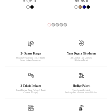
999,95 TL
999,95 TL
24 Saatte Kargo
Yurt Dışına Gönderim
Stoktaki Ürünlerimiz İçin 24 Saatte
Alt Limitsiz Tüm Dünyaya
kargo İmkanı Sunuyoruz
Gönderim Fırsatı
3 Taksit İmkanı
Hediye Paketi
Kredi Kartına Vade Farksız 3 Taksit
Tüm alışverişlerinizde
(Sadece Türkiye)
hediye paketi talebinde bulunabilirsiniz.