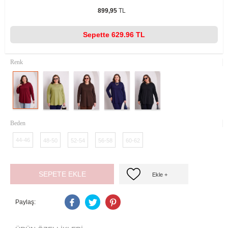
899,95
TL
Sepette
629.96 TL
Renk
Beden
44-46
48-50
52-54
56-58
60-62
SEPETE EKLE
Ekle +
Paylaş: