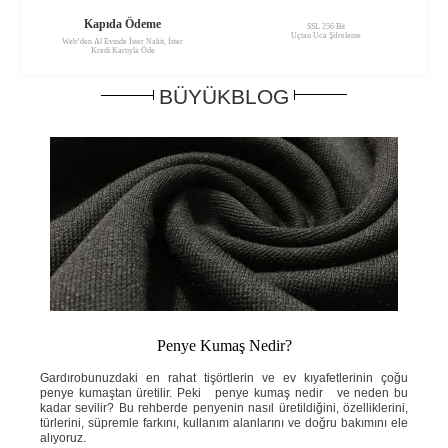
Kapıda Ödeme
SSL 256 Bit
Uçtan Uca Şifreleme
Web’den Al Evinde İster Nakit, İster
Kredi Kartıyla Öde
BÜYÜKBLOG
Penye Kumaş Nedir?
ahat
Gardırobunuzdaki en rahat tişörtlerin ve ev kıyafetlerinin çoğu
Yaz
e ne
penye kumaştan üretilir. Peki penye kumaş nedir ve neden bu
ins
knik
kadar sevilir? Bu rehberde penyenin nasıl üretildiğini, özelliklerini,
ned
ini;
türlerini, süpremle farkını, kullanım alanlarını ve doğru bakımını ele
öze
adım
alıyoruz.
ve 