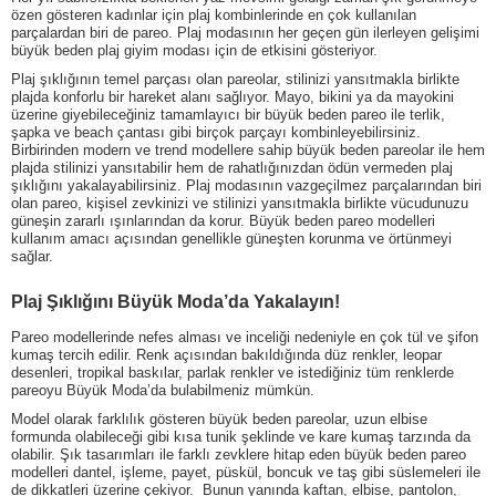
özen gösteren kadınlar için plaj kombinlerinde en çok kullanılan
parçalardan biri de pareo. Plaj modasının her geçen gün ilerleyen gelişimi
büyük beden plaj giyim modası için de etkisini gösteriyor.
Plaj şıklığının temel parçası olan pareolar, stilinizi yansıtmakla birlikte
plajda konforlu bir hareket alanı sağlıyor. Mayo, bikini ya da mayokini
üzerine giyebileceğiniz tamamlayıcı bir büyük beden pareo ile terlik,
şapka ve beach çantası gibi birçok parçayı kombinleyebilirsiniz.
Birbirinden modern ve trend modellere sahip büyük beden pareolar ile hem
plajda stilinizi yansıtabilir hem de rahatlığınızdan ödün vermeden plaj
şıklığını yakalayabilirsiniz. Plaj modasının vazgeçilmez parçalarından biri
olan pareo, kişisel zevkinizi ve stilinizi yansıtmakla birlikte vücudunuzu
güneşin zararlı ışınlarından da korur. Büyük beden pareo modelleri
kullanım amacı açısından genellikle güneşten korunma ve örtünmeyi
sağlar.
Plaj Şıklığını Büyük Moda’da Yakalayın!
Pareo modellerinde nefes alması ve inceliği nedeniyle en çok tül ve şifon
kumaş tercih edilir. Renk açısından bakıldığında düz renkler, leopar
desenleri, tropikal baskılar, parlak renkler ve istediğiniz tüm renklerde
pareoyu Büyük Moda’da bulabilmeniz mümkün.
Model olarak farklılık gösteren büyük beden pareolar, uzun elbise
formunda olabileceği gibi kısa tunik şeklinde ve kare kumaş tarzında da
olabilir. Şık tasarımları ile farklı zevklere hitap eden büyük beden pareo
modelleri dantel, işleme, payet, püskül, boncuk ve taş gibi süslemeleri ile
de dikkatleri üzerine çekiyor. Bunun yanında kaftan, elbise, pantolon,