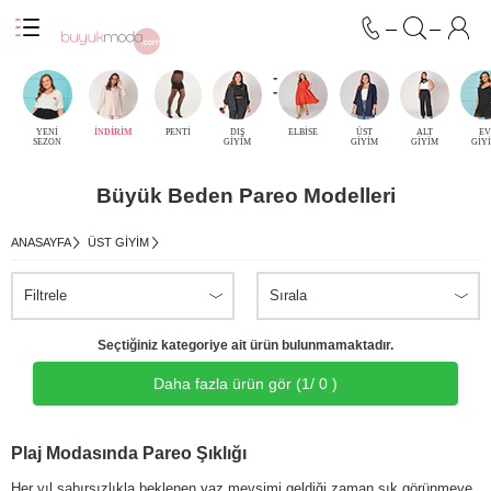
-
-
YENİ
İNDİRİM
PENTİ
DIŞ
ELBİSE
ÜST
ALT
EV
SEZON
GİYİM
GİYİM
GİYİM
GİY
Büyük Beden Pareo Modelleri
ANASAYFA
ÜST GIYIM
Filtrele
Sırala
Seçtiğiniz kategoriye ait ürün bulunmamaktadır.
Daha fazla ürün gör (
1
/ 0 )
Plaj Modasında Pareo Şıklığı
Her yıl sabırsızlıkla beklenen yaz mevsimi geldiği zaman şık görünmeye