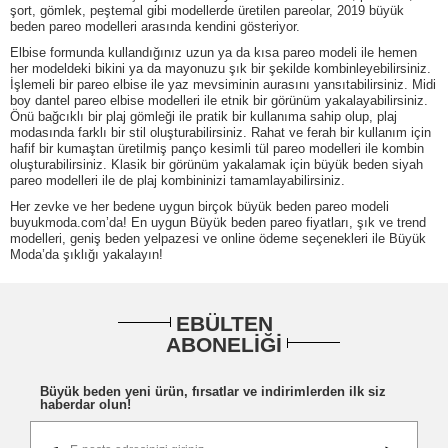
şort, gömlek, peştemal gibi modellerde üretilen pareolar, 2019 büyük
beden pareo modelleri arasında kendini gösteriyor.
Elbise formunda kullandığınız uzun ya da kısa pareo modeli ile hemen
her modeldeki bikini ya da mayonuzu şık bir şekilde kombinleyebilirsiniz.
İşlemeli bir pareo elbise ile yaz mevsiminin aurasını yansıtabilirsiniz. Midi
boy dantel pareo elbise modelleri ile etnik bir görünüm yakalayabilirsiniz.
Önü bağcıklı bir plaj gömleği ile pratik bir kullanıma sahip olup, plaj
modasında farklı bir stil oluşturabilirsiniz. Rahat ve ferah bir kullanım için
hafif bir kumaştan üretilmiş panço kesimli tül pareo modelleri ile kombin
oluşturabilirsiniz. Klasik bir görünüm yakalamak için büyük beden siyah
pareo modelleri ile de plaj kombininizi tamamlayabilirsiniz.
Her zevke ve her bedene uygun birçok büyük beden pareo modeli
buyukmoda.com’da! En uygun Büyük beden pareo fiyatları, şık ve trend
modelleri, geniş beden yelpazesi ve online ödeme seçenekleri ile Büyük
Moda’da şıklığı yakalayın!
EBÜLTEN
ABONELİĞİ
Büyük beden yeni ürün, fırsatlar ve indirimlerden ilk siz
haberdar olun!