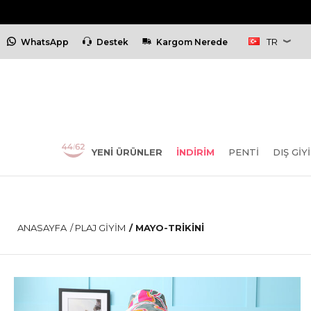
TR
WhatsApp
Destek
Kargom Nerede
YENI ÜRÜNLER
İNDİRİM
PENTİ
DIŞ GIY
ANASAYFA
/
PLAJ GIYIM
/
MAYO-TRIKINI