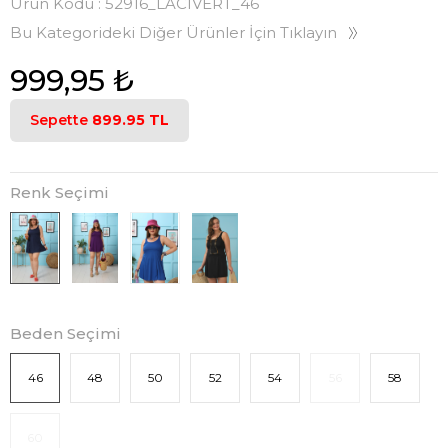
Ürün Kodu :
52916_LACIVERT_46
Bu Kategorideki Diğer Ürünler İçin Tıklayın
999,95
₺
Sepette
899.95 TL
Renk Seçimi
Beden Seçimi
46
48
50
52
54
56
58
60