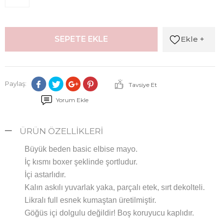
Ekle +
SEPETE EKLE
Paylaş:
Tavsiye Et
Yorum Ekle
ÜRÜN ÖZELLIKLERI
Büyük beden basic elbise mayo.
İç kısmı boxer şeklinde şortludur.
İçi astarlıdır.
Kalın askılı yuvarlak yaka, parçalı etek, sırt dekolteli.
Likralı full esnek kumaştan üretilmiştir.
Göğüs içi dolgulu değildir! Boş koruyucu kaplıdır.