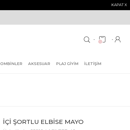
KAPAT X
-
-
0
KOMBINLER
AKSESUAR
PLAJ GIYIM
İLETIŞIM
İÇİ ŞORTLU ELBİSE MAYO