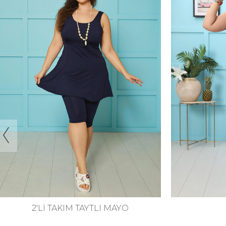
46
48
50
52
BASIC MAYO
BAS