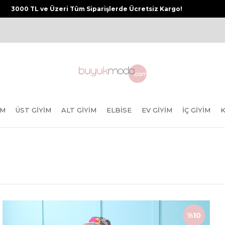
3000 TL ve Üzeri Tüm Siparişlerde Ücretsiz Kargo!
IM
ÜST GIYIM
ALT GIYIM
ELBISE
EV GIYIM
İÇ GIYIM
%10