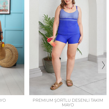
46
48
50
52
54
56
58
NLİ TAKIM
2'Lİ TAKIM TAYTLI DESENLİ MAYO