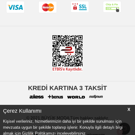
KREDİ KARTINA 3 TAKSİT
X
Çerez Kullanımı
© 2021 BÜYÜK MODA Tüm hakları saklıdır.
Kişisel verileriniz, hizmetlerimizin daha iyi bir şekilde sunulması için
mevzuata uygun bir şekilde toplanıp işlenir. Konuyla ilgili detaylı bilgi
0
almak için Gizlilik Politikamızı inceleyebilirsiniz.