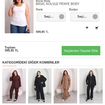
Büyük Moda
BASIC KOLSUZ PENYE BODY
Renk
Beden
Seçiniz...
Seçiniz...
599,95
TL
Toplam
599,95 TL
Seçilenleri Sepete Ekle
KATEGORIDEKI DIĞER KOMBINLER