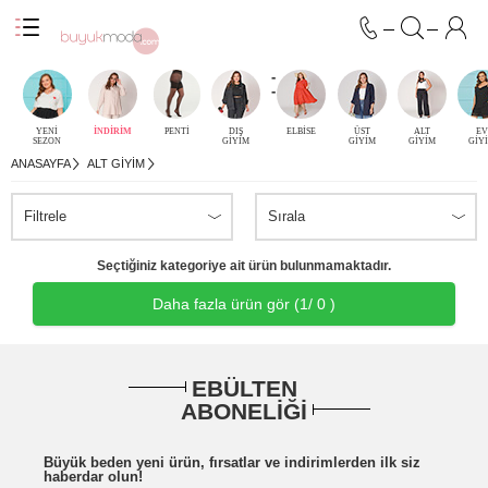
-
-
YENİ
İNDİRİM
PENTİ
DIŞ
ELBİSE
ÜST
ALT
EV
SEZON
GİYİM
GİYİM
GİYİM
GİY
ANASAYFA
ALT GIYIM
Filtrele
Sırala
Seçtiğiniz kategoriye ait ürün bulunmamaktadır.
Daha fazla ürün gör (
1
/ 0 )
EBÜLTEN
ABONELİĞİ
Büyük beden yeni ürün, fırsatlar ve indirimlerden ilk siz
haberdar olun!