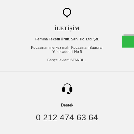
W
h
t
s
a
p
p
D
e
s
e
H
a
t
t
İLETİŞİM
Femina Tekstil Ürün. San. Tic. Ltd. Şti.
Kocasinan merkez mah. Kocasinan Bağcılar
Yolu caddesi No:5
Bahçelievler/ İSTANBUL
Destek
0 212 474 63 64