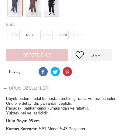
Beden
44-46
48-50
52-54
56-58
60-62
SEPETE EKLE
Ekle +
Paylaş:
ÜRÜN ÖZELLIKLERI
Büyük beden modal kumaştan üretilmiş, rahat ve tarz pantolon.
Önü pile detaylıdır, yanlardan ceplidir.
Paçadaki bantlar kendi kumaşından ve rahattır.
Yüksek bel ve lastiklidir.
Ürün Boyu:
95 cm
Kumaş Karışımı:
%57 Modal %43 Polyester