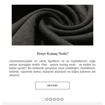
Penye Kumaş Nedir?
ahat
Gardırobunuzdaki en rahat tişörtlerin ve ev kıyafetlerinin çoğu
Yaz
e ne
penye kumaştan üretilir. Peki penye kumaş nedir ve neden bu
ins
knik
kadar sevilir? Bu rehberde penyenin nasıl üretildiğini, özelliklerini,
ned
ini;
türlerini, süpremle farkını, kullanım alanlarını ve doğru bakımını ele
öze
adım
alıyoruz.
ve 
DEVAMI