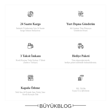
24 Saatte Kargo
Yurt Dışına Gönderim
Stoktaki Ürünlerimiz İçin 24 Saatte
Alt Limitsiz Tüm Dünyaya
kargo İmkanı Sunuyoruz
Gönderim Fırsatı
3 Taksit İmkanı
Hediye Paketi
Kredi Kartına Vade Farksız 3 Taksit
Tüm alışverişlerinizde
(Sadece Türkiye)
hediye paketi talebinde bulunabilirsiniz.
Kapıda Ödeme
SSL 256 Bit
Uçtan Uca Şifreleme
Web’den Al Evinde İster Nakit, İster
Kredi Kartıyla Öde
BÜYÜKBLOG