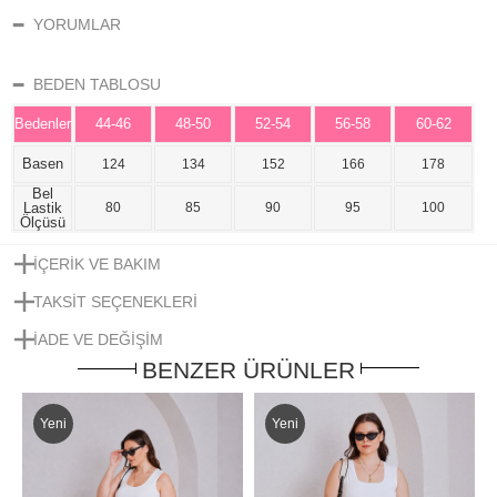
YORUMLAR
BEDEN TABLOSU
Bedenler
44-46
48-50
52-54
56-58
60-62
Basen
124
134
152
166
178
Bel
Lastik
80
85
90
95
100
Ölçüsü
İÇERIK VE BAKIM
TAKSIT SEÇENEKLERI
IADE VE DEĞIŞIM
BENZER ÜRÜNLER
Yeni
Yeni